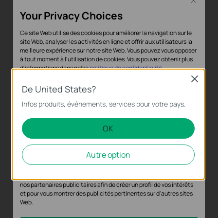
Close
doigts. Réduisez les interventions sur site et gagnez
du temps grâce à la surveillance directe sur l'appareil.
Your Privacy Choices
Ce site Web utilise des cookies pour améliorer la navigation sur le
site Web, analyser les activités en ligne et offrir aux utilisateurs la
meilleure expérience sur notre site Web. Vous pouvez vous opposer
à tout moment à l'utilisation de cookies. Vous pouvez obtenir plus
d'informations dans notre
politique de confidentialité
.
Close
Cookies basiques
De United States?
Ces cookies sont nécessaires au fonctionnement du site Web et ne
Infos produits, événements, services pour votre pays.
peuvent pas être désactivés dans vos systèmes.
OK
Cookies d'analyse et marketing
Les cookies d'analyse nous permettent d'analyser vos activités sur
Autre option
notre site Web pour améliorer et ajuster les fonctionnalités de
notre site Web.
Les cookies marketing peuvent être définis via notre site Web par
nos partenaires publicitaires afin de créer un profil de vos intérêts
et pour vous montrer des publicités pertinentes sur d'autres sites
Web.