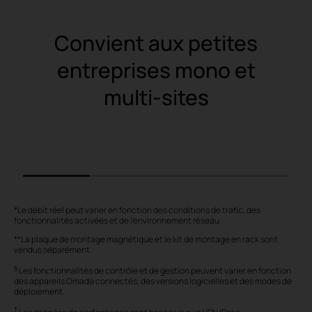
Convient aux petites
entreprises mono et
multi-sites
Petites chaînes de
Petits r
magasins
*Le débit réel peut varier en fonction des conditions de trafic, des
fonctionnalités activées et de l'environnement réseau.
**La plaque de montage magnétique et le kit de montage en rack sont
vendus séparément.
§
Les fonctionnalités de contrôle et de gestion peuvent varier en fonction
des appareils Omada connectés, des versions logicielles et des modes de
déploiement.
†