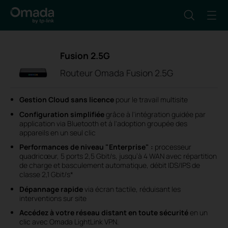
Fusion 2.5G
Routeur Omada Fusion 2.5G
Gestion Cloud sans licence
pour le travail multisite
Configuration simplifiée
grâce à
l'intégration guidée par
application
via Bluetooth
et à l'adoption groupée des
appareils en un seul clic
Performances de niveau "Enterprise" :
processeur
quadricœur, 5 ports 2,5 Gbit/s, jusqu’à 4 WAN avec répartition
de charge et basculement automatique, débit IDS/IPS de
classe 2,1 Gbit/s*
Dépannage rapide
via écran tactile, réduisant les
interventions sur site
Accédez à votre réseau distant en toute sécurité
en un
clic avec Omada LightLink VPN.