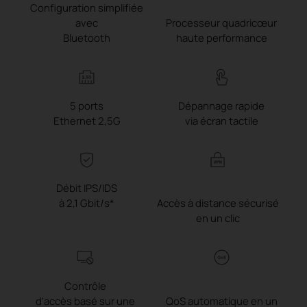
Configuration simplifiée
avec
Processeur quadricœur
Bluetooth
haute performance
5 ports
Dépannage rapide
Ethernet 2,5G
via écran tactile
Débit IPS/IDS
à 2,1 Gbit/s*
Accès à distance sécurisé
en un clic
Contrôle
d'accès basé sur une
QoS automatique en un