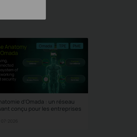
Omada
TPE
PME
natomie d'Omada : un réseau
vant conçu pour les entreprises
-07-2026