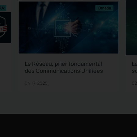
AA
Omada
Le Réseau, pilier fondamental
L
des Communications Unifiées
so
té
04-17-2025
02
c
s