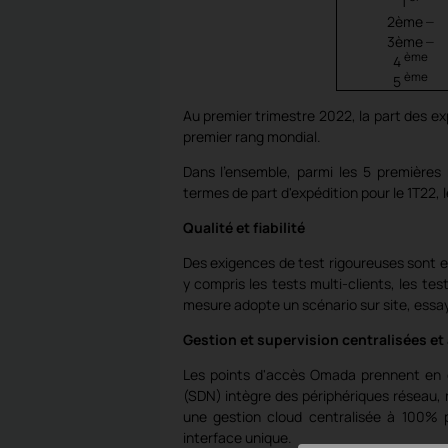
1
_
2ème
_
3ème
ème
4
ème
5
Au premier trimestre 2022, la part des ex
premier rang mondial.
Dans l'ensemble, parmi les 5 première
termes de part d'expédition pour le 1T22,
Qualité et fiabilité
Des exigences de test rigoureuses sont es
y compris les tests multi-clients, les tes
mesure adopte un scénario sur site, essaya
Gestion et supervision centralisées et
Les points d'accès Omada prennent en
(SDN) intègre des périphériques réseau,
une gestion cloud centralisée à 100% p
interface unique.