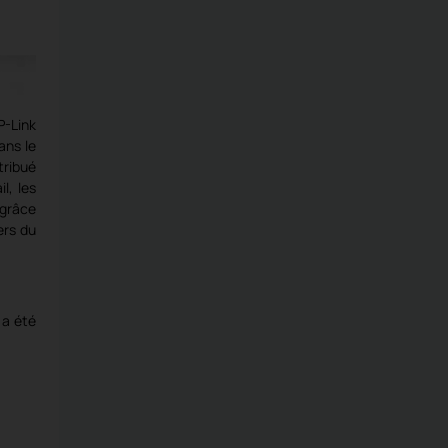
P-Link
ans le
tribué
l, les
 grâce
ers du
 a été