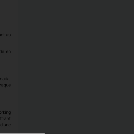
ant au
nde en
Omada,
Chaque
rking
ffrant
 d'une