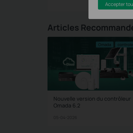
Accepter tou
Articles Recommand
Omada
control
Nouvelle version du contrôleur
Omada 6.2
05-04-2026