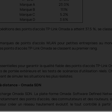
Marque A
23.0%
Marque B
11.1%
Marque C
5.2%
Marque D
3.6%
péditions des points d'accès TP-Link Omada a atteint 37,5 %, se class
s marques de points d'accès WLAN pour petites entreprises au mo
 les points d'accès TP-Link Omada se classent au premier rang.
sentielles pour garantir la qualité fiable des points d'accès TP-Link 
ts de portée extérieure et les tests de scénarios d'utilisation réels. 
nt de simuler les situations les plus réalistes.
 à distance
–
​​Omada SDN
 charge Omada SDN. La plate-forme Omada Software Defined Netwo
 notamment des points d'accès, des commutateurs et des routeurs, o
our créer un réseau hautement évolutif, le tout contrôlé à partir