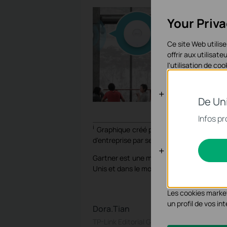
Your Priv
Ce site Web utilise
offrir aux utilisa
l'utilisation de c
Cookies bas
De Un
Ces cookies sont 
Infos pr
systèmes.
i
Graphique créé par TP-Link basé sur la 
d'entreprise par segment de marché, Mond
Cookies d'an
Gartner est une marque déposée et une ma
Les cookies d'anal
Unis et dans le monde et est utilisée ici a
les fonctionnalité
Les cookies market
un profil de vos i
Dora.Tian
TP-Link Editorial Group