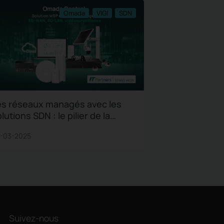
Omada
VIGI
SDN
es réseaux managés avec les
lutions SDN : le pilier de la
léphonie IP et des
-03-2025
ommunications unifiées
écurisées
Suivez-nous