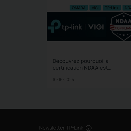
OMADA
VIGI
TP-Link
ND
Découvrez pourquoi la
certification NDAA est
essentielle pour vos systèmes
10-16-2025
de vidéosurveillance : sécurité,
conformité et pérennité
garanties.
Newsletter TP-Link