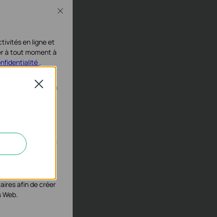
Close
tivités en ligne et
ser à tout moment à
onfidentialité
.
Close
activés dans vos
réseau
États-
éliorer et ajuster
aires afin de créer
s Web.