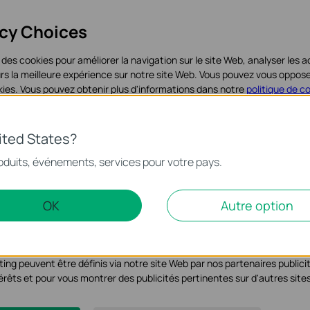
acy Choices
 des cookies pour améliorer la navigation sur le site Web, analyser les ac
teurs la meilleure expérience sur notre site Web. Vous pouvez vous oppo
ookies. Vous pouvez obtenir plus d'informations dans notre
politique de c
iques
ited States?
nécessaires au fonctionnement du site Web et ne peuvent pas être dés
oduits, événements, services pour votre pays.
recherche Gartner. Source : Gartner, Part de marché : Équipement de 
e, 1T22, Christian Canales, Naresh Singh, juin 2022.
alyse et marketing
OK
Autre option
rque de service de Gartner, Inc. et/ou de ses sociétés affiliées aux 
yse nous permettent d'analyser vos activités sur notre site Web pour am
vec autorisation. Tous les droits sont réservés.
s de notre site Web.
ing peuvent être définis via notre site Web par nos partenaires publicit
ntérêts et pour vous montrer des publicités pertinentes sur d'autres site