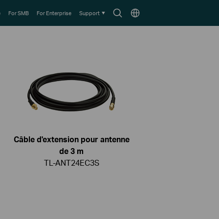
Search
Choose
e
For SMB
For Enterprise
Support
icon
location
Câble d'extension pour antenne
de 3 m
TL-ANT24EC3S