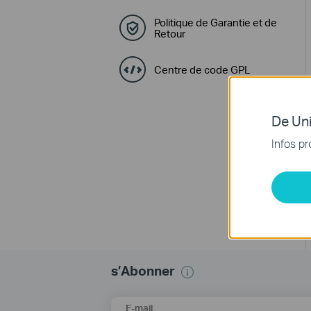
Politique de Garantie et de
Retour
Centre de code GPL
De Uni
Infos pr
s’Abonner
E-mail