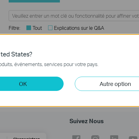
Filtre:
Tout
Explications sur le Q&A
FAQs
ted States?
Comment enregistrer un produit sur le système
oduits, événements, services pour votre pays.
d’enregistrement de produits TP-Link
OK
Autre option
Suivez Nous