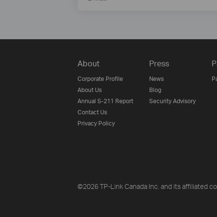
About
Press
P
Corporate Profile
News
P
About Us
Blog
Annual S-211 Report
Security Advisory
Contact Us
Privacy Policy
©2026 TP-Link Canada Inc. and its affiliated co