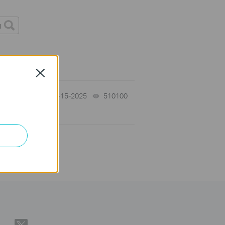
Close
12-15-2025
510100
views