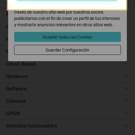
Access Pro
Las cookies de marketing pueden ser instaladas a
través de nuestro sitio web por nuestros socios
Routers Ethernet
publicitarios con el fin de crear un perfil de tus intereses
y mostrarte anuncios relevantes en otros sitios web.
Routers Wi-Fi
Aceptar todas las Cookies
Routers 5G/4G
Guardar Configuración
Routers Integrados
Cloud-Based
Hardware
Software
Cámaras
GPON
Switches Gestionables