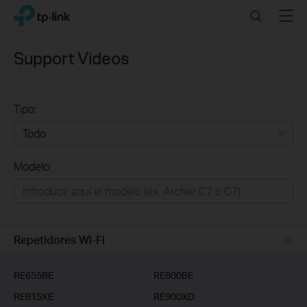
Click
Search
Menu
TP-Link, Reliably Smart
to
skip
the
Support Videos
navigation
bar
Tipo:
Todo
Modelo:
Redes
Hogar Inteligente
Empresas
Repetidores Wi-Fi
Telcos & ISP
RE655BE
RE800BE
RE815XE
RE900XD