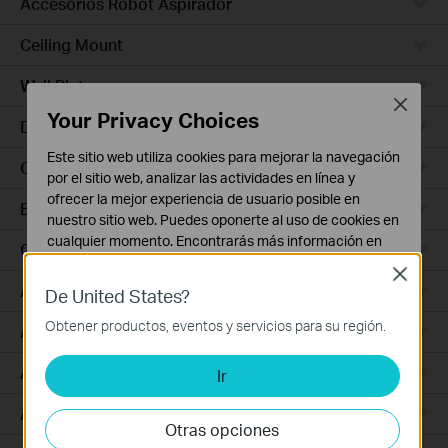
Accesorios Robot Aspirador
Ceiling Mount
Wall Plate
Close
Your Privacy Choices
Desktop
Este sitio web utiliza cookies para mejorar la navegación
Outdoor
por el sitio web, analizar las actividades en línea y
ofrecer la mejor experiencia de usuario posible en
Bridges
nuestro sitio web. Puedes oponerte al uso de cookies en
cualquier momento. Encontrarás más información en
GPON
nuestra
política de privacidad
.
Close
Access Plus
De United States?
Cookies Básicas
Estas cookies son necesarias para el funcionamiento
Obtener productos, eventos y servicios para su región.
Aggregation
del sitio web y no pueden desactivarse en tu sistema.
Access Max
Ir
Cookies de Análisis y de Marketing
Las cookies de análisis nos permiten analizar tus
Access
actividades en nuestro sitio web con el fin de mejorar y
Otras opciones
adaptar la funcionalidad del mismo.