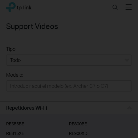
Click
Search
Menu
TP-Link, Reliably Smart
to
skip
the
Support Videos
navigation
bar
Tipo:
Todo
Modelo:
Redes
Hogar Inteligente
Empresas
Repetidores Wi-Fi
Telcos & ISP
RE655BE
RE800BE
RE815XE
RE900XD