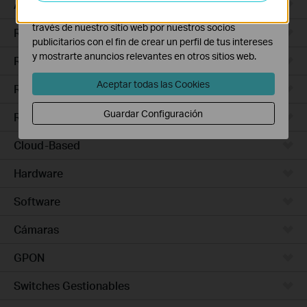
Access Pro
Las cookies de marketing pueden ser instaladas a
través de nuestro sitio web por nuestros socios
Routers Ethernet
publicitarios con el fin de crear un perfil de tus intereses
y mostrarte anuncios relevantes en otros sitios web.
Routers Wi-Fi
Aceptar todas las Cookies
Routers 5G/4G
Guardar Configuración
Routers Integrados
Cloud-Based
Hardware
Software
Cámaras
GPON
Switches Gestionables