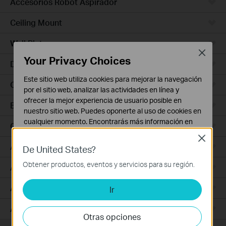
Accesorios Robot Aspirador
Ceiling Mount
Wall Plate
Close
Your Privacy Choices
Desktop
Este sitio web utiliza cookies para mejorar la navegación
Outdoor
por el sitio web, analizar las actividades en línea y
ofrecer la mejor experiencia de usuario posible en
Bridges
nuestro sitio web. Puedes oponerte al uso de cookies en
cualquier momento. Encontrarás más información en
GPON
nuestra
política de privacidad
.
Close
Access Plus
De United States?
Cookies Básicas
Estas cookies son necesarias para el funcionamiento
Obtener productos, eventos y servicios para su región.
Aggregation
del sitio web y no pueden desactivarse en tu sistema.
Access Max
Ir
Cookies de Análisis y de Marketing
Las cookies de análisis nos permiten analizar tus
Access
actividades en nuestro sitio web con el fin de mejorar y
Otras opciones
adaptar la funcionalidad del mismo.