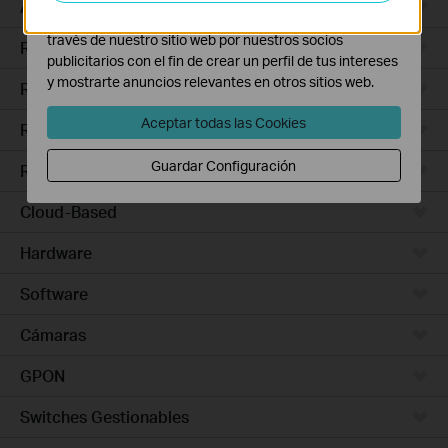
Access Pro
Las cookies de marketing pueden ser instaladas a
través de nuestro sitio web por nuestros socios
Routers Ethernet
publicitarios con el fin de crear un perfil de tus intereses
y mostrarte anuncios relevantes en otros sitios web.
Routers Wi-Fi
Aceptar todas las Cookies
Routers 5G/4G
Guardar Configuración
Routers Integrados
Cloud-Based
Hardware
Software
Cámaras
GPON
Switches Gestionables