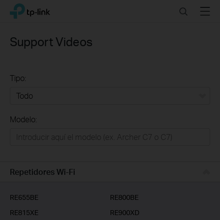
Click
Search
Menu
TP-Link, Reliably Smart
to
skip
the
Support Videos
navigation
bar
Tipo:
Todo
Modelo:
Redes
Hogar Inteligente
Empresas
Repetidores Wi-Fi
Telcos & ISP
RE655BE
RE800BE
RE815XE
RE900XD