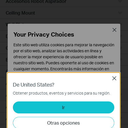
Accesorios Robot Aspirador
Ceiling Mount
Wall Plate
Close
Your Privacy Choices
Desktop
Este sitio web utiliza cookies para mejorar la navegación
Outdoor
por el sitio web, analizar las actividades en línea y
ofrecer la mejor experiencia de usuario posible en
Bridges
nuestro sitio web. Puedes oponerte al uso de cookies en
cualquier momento. Encontrarás más información en
GPON
nuestra
política de privacidad
.
Close
Access Plus
De United States?
Cookies Básicas
Estas cookies son necesarias para el funcionamiento
Obtener productos, eventos y servicios para su región.
Aggregation
del sitio web y no pueden desactivarse en tu sistema.
Access Max
Ir
Cookies de Análisis y de Marketing
Las cookies de análisis nos permiten analizar tus
Access
actividades en nuestro sitio web con el fin de mejorar y
Otras opciones
adaptar la funcionalidad del mismo.