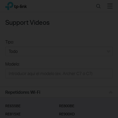
Click
Search
Menu
TP-Link, Reliably Smart
to
skip
the
Support Videos
navigation
bar
Tipo:
Todo
Modelo:
Redes
Hogar Inteligente
Empresas
Repetidores Wi-Fi
Telcos & ISP
RE655BE
RE800BE
RE815XE
RE900XD