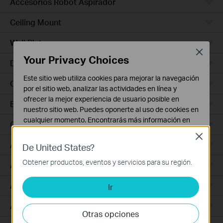
Accesorios Robot Aspirador
Ceiling Mount
Wall Plate
Close
Your Privacy Choices
Desktop
Este sitio web utiliza cookies para mejorar la navegación
Outdoor
por el sitio web, analizar las actividades en línea y
ofrecer la mejor experiencia de usuario posible en
Bridges
nuestro sitio web. Puedes oponerte al uso de cookies en
cualquier momento. Encontrarás más información en
GPON
nuestra
política de privacidad
.
Close
Access Plus
De United States?
Cookies Básicas
Estas cookies son necesarias para el funcionamiento
Obtener productos, eventos y servicios para su región.
Aggregation
del sitio web y no pueden desactivarse en tu sistema.
Access Max
Ir
Cookies de Análisis y de Marketing
Las cookies de análisis nos permiten analizar tus
Access
actividades en nuestro sitio web con el fin de mejorar y
Otras opciones
adaptar la funcionalidad del mismo.