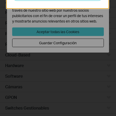
Access Pro
Las cookies de marketing pueden ser instaladas a
través de nuestro sitio web por nuestros socios
Routers Ethernet
publicitarios con el fin de crear un perfil de tus intereses
y mostrarte anuncios relevantes en otros sitios web.
Routers Wi-Fi
Aceptar todas las Cookies
Routers 5G/4G
Guardar Configuración
Routers Integrados
Cloud-Based
Hardware
Software
Cámaras
GPON
Switches Gestionables