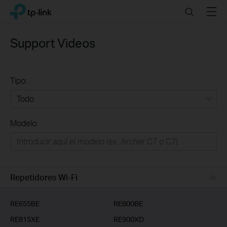
Click
Search
Menu
TP-Link, Reliably Smart
to
skip
the
Support Videos
navigation
bar
Tipo:
Todo
Modelo:
Redes
Hogar Inteligente
Empresas
Repetidores Wi-Fi
Telcos & ISP
RE655BE
RE800BE
RE815XE
RE900XD