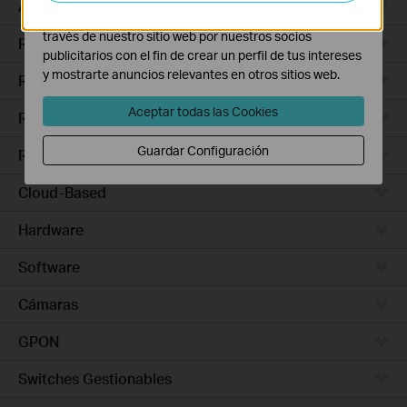
Access Pro
Las cookies de marketing pueden ser instaladas a
través de nuestro sitio web por nuestros socios
Routers Ethernet
publicitarios con el fin de crear un perfil de tus intereses
y mostrarte anuncios relevantes en otros sitios web.
Routers Wi-Fi
Aceptar todas las Cookies
Routers 5G/4G
Guardar Configuración
Routers Integrados
Cloud-Based
Hardware
Software
Cámaras
GPON
Switches Gestionables