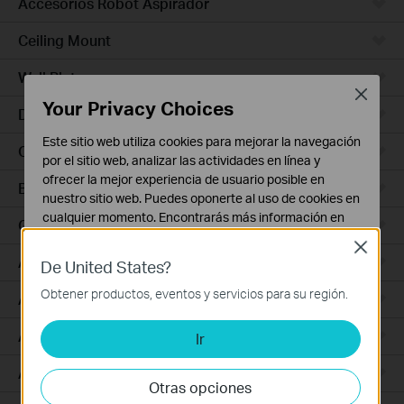
Accesorios Robot Aspirador
Ceiling Mount
Wall Plate
Close
Your Privacy Choices
Desktop
Este sitio web utiliza cookies para mejorar la navegación
Outdoor
por el sitio web, analizar las actividades en línea y
ofrecer la mejor experiencia de usuario posible en
Bridges
nuestro sitio web. Puedes oponerte al uso de cookies en
cualquier momento. Encontrarás más información en
GPON
nuestra
política de privacidad
.
Close
Access Plus
De United States?
Cookies Básicas
Estas cookies son necesarias para el funcionamiento
Obtener productos, eventos y servicios para su región.
Aggregation
del sitio web y no pueden desactivarse en tu sistema.
Access Max
Ir
Cookies de Análisis y de Marketing
Las cookies de análisis nos permiten analizar tus
Access
actividades en nuestro sitio web con el fin de mejorar y
Otras opciones
adaptar la funcionalidad del mismo.