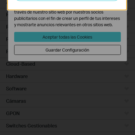
Access Pro
Las cookies de marketing pueden ser instaladas a
través de nuestro sitio web por nuestros socios
Routers Ethernet
publicitarios con el fin de crear un perfil de tus intereses
y mostrarte anuncios relevantes en otros sitios web.
Routers Wi-Fi
Aceptar todas las Cookies
Routers 5G/4G
Guardar Configuración
Routers Integrados
Cloud-Based
Hardware
Software
Cámaras
GPON
Switches Gestionables