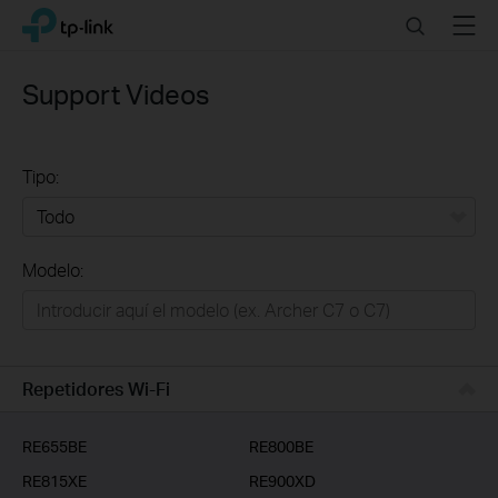
Click
Search
Menu
TP-Link, Reliably Smart
to
skip
the
Support Videos
navigation
bar
Tipo:
Todo
Modelo:
Redes
Hogar Inteligente
Empresas
Repetidores Wi-Fi
Telcos & ISP
RE655BE
RE800BE
RE815XE
RE900XD