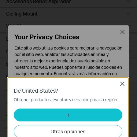
Accesorios Robot Aspirador
Ceiling Mount
Wall Plate
Close
Your Privacy Choices
Desktop
Este sitio web utiliza cookies para mejorar la navegación
Outdoor
por el sitio web, analizar las actividades en línea y
ofrecer la mejor experiencia de usuario posible en
Bridges
nuestro sitio web. Puedes oponerte al uso de cookies en
cualquier momento. Encontrarás más información en
GPON
nuestra
política de privacidad
.
Close
Access Plus
De United States?
Cookies Básicas
Estas cookies son necesarias para el funcionamiento
Obtener productos, eventos y servicios para su región.
Aggregation
del sitio web y no pueden desactivarse en tu sistema.
Access Max
Ir
Cookies de Análisis y de Marketing
Las cookies de análisis nos permiten analizar tus
Access
actividades en nuestro sitio web con el fin de mejorar y
Otras opciones
adaptar la funcionalidad del mismo.