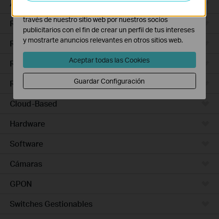
Access Pro
Las cookies de marketing pueden ser instaladas a
través de nuestro sitio web por nuestros socios
Routers Ethernet
publicitarios con el fin de crear un perfil de tus intereses
y mostrarte anuncios relevantes en otros sitios web.
Routers Wi-Fi
Aceptar todas las Cookies
Routers 5G/4G
Guardar Configuración
Routers Integrados
Cloud-Based
Hardware
Software
Cámaras
GPON
Switches Gestionables