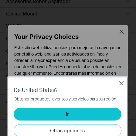
Accesorios Robot Aspirador
Ceiling Mount
Wall Plate
Close
Your Privacy Choices
Desktop
Este sitio web utiliza cookies para mejorar la navegación
Outdoor
por el sitio web, analizar las actividades en línea y
ofrecer la mejor experiencia de usuario posible en
Bridges
nuestro sitio web. Puedes oponerte al uso de cookies en
cualquier momento. Encontrarás más información en
GPON
nuestra
política de privacidad
.
Close
Access Plus
De United States?
Cookies Básicas
Estas cookies son necesarias para el funcionamiento
Obtener productos, eventos y servicios para su región.
Aggregation
del sitio web y no pueden desactivarse en tu sistema.
Access Max
Ir
Cookies de Análisis y de Marketing
Las cookies de análisis nos permiten analizar tus
Access
actividades en nuestro sitio web con el fin de mejorar y
Otras opciones
adaptar la funcionalidad del mismo.