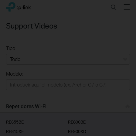
Click
Search
Menu
TP-Link, Reliably Smart
to
skip
the
Support Videos
navigation
bar
Tipo:
Todo
Modelo:
Redes
Hogar Inteligente
Empresas
Repetidores Wi-Fi
Telcos & ISP
RE655BE
RE800BE
RE815XE
RE900XD