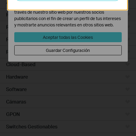
Access Pro
Las cookies de marketing pueden ser instaladas a
través de nuestro sitio web por nuestros socios
Routers Ethernet
publicitarios con el fin de crear un perfil de tus intereses
y mostrarte anuncios relevantes en otros sitios web.
Routers Wi-Fi
Aceptar todas las Cookies
Routers 5G/4G
Guardar Configuración
Routers Integrados
Cloud-Based
Hardware
Software
Cámaras
GPON
Switches Gestionables