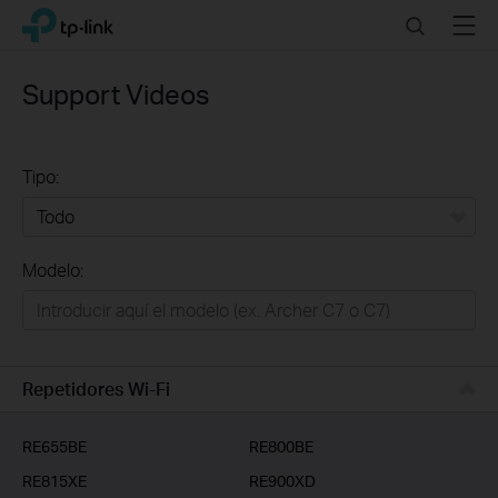
Click
Search
Menu
TP-Link, Reliably Smart
to
skip
the
Support Videos
navigation
bar
Tipo:
Todo
Modelo:
Redes
Hogar Inteligente
Empresas
Repetidores Wi-Fi
Telcos & ISP
RE655BE
RE800BE
RE815XE
RE900XD