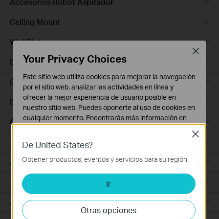
Accesorios Robot Aspirador
Ceiling Mount
Wall Plate
Close
Your Privacy Choices
Desktop
Este sitio web utiliza cookies para mejorar la navegación
Outdoor
por el sitio web, analizar las actividades en línea y
ofrecer la mejor experiencia de usuario posible en
Bridges
nuestro sitio web. Puedes oponerte al uso de cookies en
cualquier momento. Encontrarás más información en
GPON
nuestra
política de privacidad
.
Close
Access Plus
De United States?
Cookies Básicas
Estas cookies son necesarias para el funcionamiento
Obtener productos, eventos y servicios para su región.
Aggregation
del sitio web y no pueden desactivarse en tu sistema.
Access Max
Ir
Cookies de Análisis y de Marketing
Las cookies de análisis nos permiten analizar tus
Access
actividades en nuestro sitio web con el fin de mejorar y
Otras opciones
adaptar la funcionalidad del mismo.