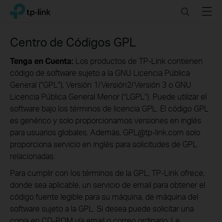
Click
Search
Menu
TP-Link, Reliably Smart
to
skip
the
Centro de Códigos GPL
navigation
bar
Tenga en Cuenta:
Los productos de TP-Link contienen
código de software sujeto a la GNU Licencia Pública
General ("GPL"), Versión 1/Versión2/Versión 3 o GNU
Licencia Pública General Menor ("LGPL"). Puede utilizar el
software bajo los términos de licencia GPL. El código GPL
es genérico y solo proporcionamos versiones en inglés
para usuarios globales. Además, GPL@tp-link.com solo
proporciona servicio en inglés para solicitudes de GPL
relacionadas.
Para cumplir con los términos de la GPL, TP-Link ofrece,
donde sea aplicable, un servicio de email para obtener el
código fuente legible para su máquina, de máquina del
software sujeto a la GPL. Si desea puede solicitar una
copia en CD-ROM vía email o correo ordinario. Le