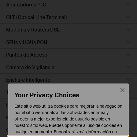
Adaptadores PLC
OLT (Optical Line Terminal)
Módems y Routers DSL
SFUs y HGUs PON
Puntos de Acceso
Cámara de Vigilancia
Enchufe Inteligente
Close
Timbres con Video
Your Privacy Choices
Hub Inteligente
Este sitio web utiliza cookies para mejorar la navegación
por el sitio web, analizar las actividades en línea y
Robots de Limpieza
ofrecer la mejor experiencia de usuario posible en
nuestro sitio web. Puedes oponerte al uso de cookies en
Ceiling Mount
cualquier momento. Encontrarás más información en