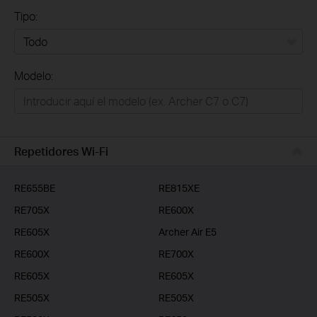
Tipo:
Todo
Modelo:
Redes
Hogar Inteligente
Empresas
Repetidores Wi-Fi
Telcos & ISP
RE655BE
RE815XE
RE705X
RE600X
RE605X
Archer Air E5
RE600X
RE700X
RE605X
RE605X
RE505X
RE505X