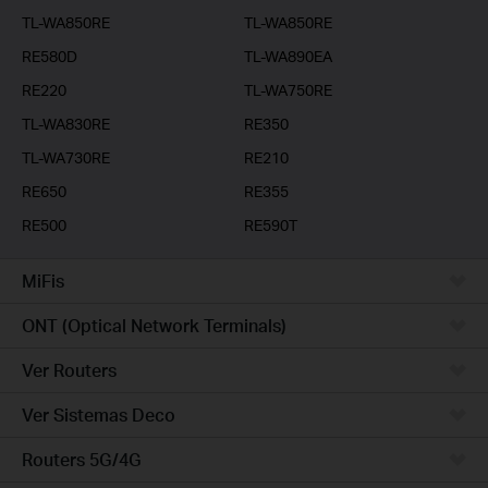
TL-WA850RE
TL-WA850RE
RE580D
TL-WA890EA
RE220
TL-WA750RE
TL-WA830RE
RE350
TL-WA730RE
RE210
RE650
RE355
RE500
RE590T
MiFis
ONT (Optical Network Terminals)
Ver Routers
Ver Sistemas Deco
Routers 5G/4G