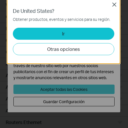
nuestra
política de privacidad
.
Wall Plate
Close
De United States?
Cookies Básicas
Outdoor
Estas cookies son necesarias para el funcionamiento
Obtener productos, eventos y servicios para su región.
del sitio web y no pueden desactivarse en tu sistema.
Bridges
Ir
Cookies de Análisis y de Marketing
Las cookies de análisis nos permiten analizar tus
Campus
actividades en nuestro sitio web con el fin de mejorar y
Otras opciones
GPON
adaptar la funcionalidad del mismo.
Las cookies de marketing pueden ser instaladas a
Access Plus
través de nuestro sitio web por nuestros socios
publicitarios con el fin de crear un perfil de tus intereses
Aggregation
y mostrarte anuncios relevantes en otros sitios web.
Access
Aceptar todas las Cookies
Access Pro
Guardar Configuración
Access Max
Routers Ethernet