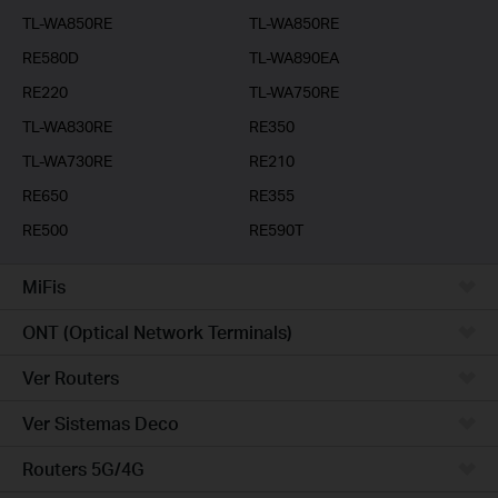
TL-WA850RE
TL-WA850RE
RE580D
TL-WA890EA
RE220
TL-WA750RE
TL-WA830RE
RE350
TL-WA730RE
RE210
RE650
RE355
RE500
RE590T
MiFis
ONT (Optical Network Terminals)
Ver Routers
Ver Sistemas Deco
Routers 5G/4G