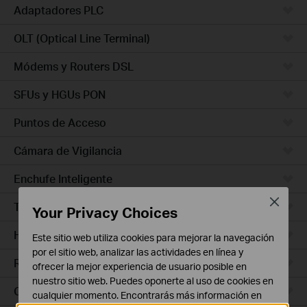
Adaptadores PLC
OLT (Optical Line Terminal)
Módems y Routers DSL
SFUs y HGUs PON
Puntos de Acceso
Cámara de Vigilancia
Enchufe Inteligente
Close
Timbres con Video
Your Privacy Choices
Hub Inteligente
Este sitio web utiliza cookies para mejorar la navegación
por el sitio web, analizar las actividades en línea y
Robots de Limpieza
ofrecer la mejor experiencia de usuario posible en
nuestro sitio web. Puedes oponerte al uso de cookies en
Ceiling Mount
cualquier momento. Encontrarás más información en