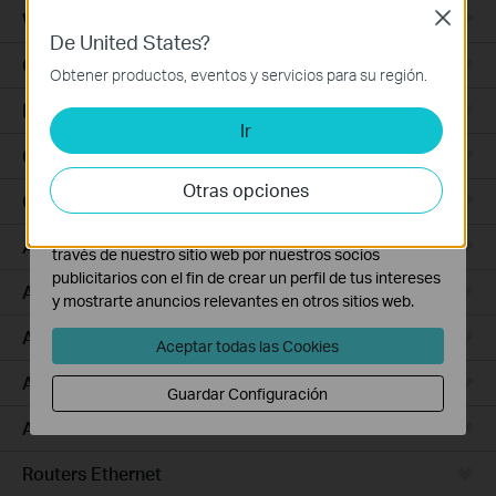
nuestra
política de privacidad
.
Wall Plate
Close
De United States?
Cookies Básicas
Outdoor
Estas cookies son necesarias para el funcionamiento
Obtener productos, eventos y servicios para su región.
del sitio web y no pueden desactivarse en tu sistema.
Bridges
Ir
Cookies de Análisis y de Marketing
Las cookies de análisis nos permiten analizar tus
Campus
actividades en nuestro sitio web con el fin de mejorar y
Otras opciones
GPON
adaptar la funcionalidad del mismo.
Las cookies de marketing pueden ser instaladas a
Access Plus
través de nuestro sitio web por nuestros socios
publicitarios con el fin de crear un perfil de tus intereses
Aggregation
y mostrarte anuncios relevantes en otros sitios web.
Access
Aceptar todas las Cookies
Access Pro
Guardar Configuración
Access Max
Routers Ethernet