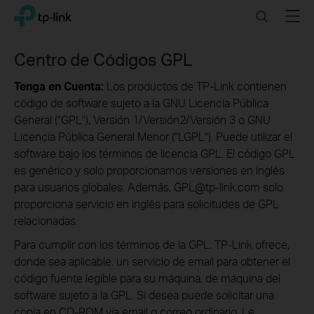
Click
Search
Menu
TP-Link, Reliably Smart
to
skip
the
Centro de Códigos GPL
navigation
bar
Tenga en Cuenta:
Los productos de TP-Link contienen
código de software sujeto a la GNU Licencia Pública
General ("GPL"), Versión 1/Versión2/Versión 3 o GNU
Licencia Pública General Menor ("LGPL"). Puede utilizar el
software bajo los términos de licencia GPL. El código GPL
es genérico y solo proporcionamos versiones en inglés
para usuarios globales. Además, GPL@tp-link.com solo
proporciona servicio en inglés para solicitudes de GPL
relacionadas.
Para cumplir con los términos de la GPL, TP-Link ofrece,
donde sea aplicable, un servicio de email para obtener el
código fuente legible para su máquina, de máquina del
software sujeto a la GPL. Si desea puede solicitar una
copia en CD-ROM vía email o correo ordinario. Le