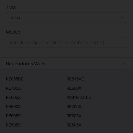
Tipo:
Todo
Modelo:
Redes
Hogar Inteligente
Empresas
Repetidores Wi-Fi
Telcos & ISP
RE655BE
RE815XE
RE705X
RE600X
RE605X
Archer Air E5
RE600X
RE700X
RE605X
RE605X
RE505X
RE505X