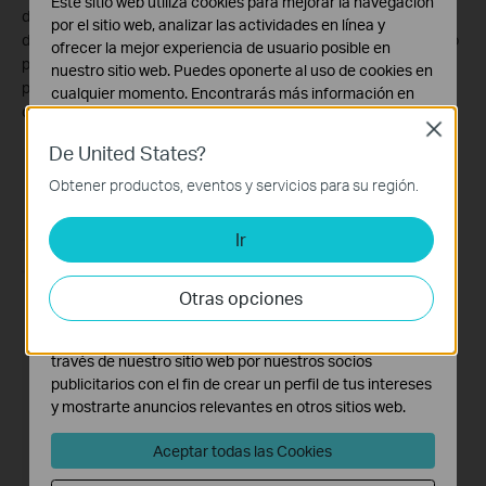
Este sitio web utiliza cookies para mejorar la navegación
dispositivos. Pulse Más configuraciones en la página Mis
por el sitio web, analizar las actividades en línea y
dispositivos o pulse el ícono de ajustes en la página Vista en vivo
ofrecer la mejor experiencia de usuario posible en
para ingresar a la página Configuración del dispositivo. En la
nuestro sitio web. Puedes oponerte al uso de cookies en
página Control de dispositivos, puede cambiar la configuración
cualquier momento. Encontrarás más información en
de su cámara para satisfacer diversas necesidades.
nuestra
política de privacidad
.
Close
De United States?
Cookies Básicas
Estas cookies son necesarias para el funcionamiento
Obtener productos, eventos y servicios para su región.
del sitio web y no pueden desactivarse en tu sistema.
Ir
Cookies de Análisis y de Marketing
Las cookies de análisis nos permiten analizar tus
actividades en nuestro sitio web con el fin de mejorar y
Otras opciones
adaptar la funcionalidad del mismo.
Las cookies de marketing pueden ser instaladas a
través de nuestro sitio web por nuestros socios
publicitarios con el fin de crear un perfil de tus intereses
y mostrarte anuncios relevantes en otros sitios web.
Aceptar todas las Cookies