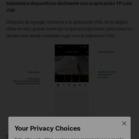
Administre dispositivos fácilmente
con la aplicación TP-Link
VIGI
Después de agregar cámaras a la aplicación VIGI, en la página
Vista en vivo, puede controlar lo que es importante para usted en
tiempo real desde cualquier lugar con la aplicación VIGI.
Close
Your Privacy Choices
Puede ajustar la visualización en vivo en la página Control de