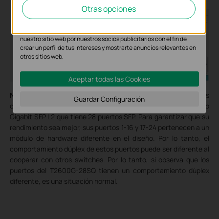
Las cookies de análisis nos permiten analizar tus actividades en
Otras opciones
nuestro sitio web con el fin de mejorar y adaptar la funcionalidad
del mismo.
Las cookies de marketing pueden ser instaladas a través de
nuestro sitio web por nuestros socios publicitarios con el fin de
crear un perfil de tus intereses y mostrarte anuncios relevantes en
otros sitios web.
Aceptar todas las Cookies
Nota
: El switch administrado TP-Link T2600G-28SQ V1 es
Guardar Configuración
diferente de otros modelos porque es un switch administrado
Gigabit SFP L2 que tiene 28 puertos SFP. Para garantizar que su
rendimiento sea mejor, sus puertos 1-16 y 17-24 pertenecen a un
módulo de hardware diferente en el diseño. Por lo tanto, el
comportamiento dúplex de estos puertos puede ser diferente al
cooperar con otros switches. Por lo tanto, si observa que los
puertos del T2600G-28SQ tienen un comportamiento dúplex
diferente, es una situación normal.