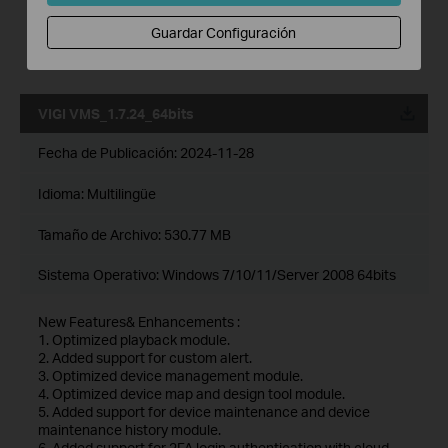
6. Added support for 2FA login authentication with cloud
accounts.
Guardar Configuración
7. Added support for DDNS.
8. Optimized multiple levels of site, support up to 10 levels.
VIGI VMS_1.7.24_64bits
Fecha de Publicación:
2024-11-28
Idioma:
Multilingüe
Tamaño de Archivo:
530.77 MB
Sistema Operativo: Windows 7/10/11/Server 2008 64bits
New Features& Enhancements :
1. Optimized playback module.
2. Added support for custom alert.
3. Optimized device management module.
4. Optimized device map and design tool module.
5. Added support for device maintenance and device
maintenance history module.
6. Added support for 2FA login authentication with cloud