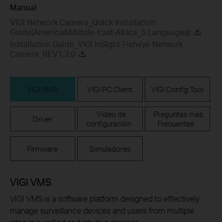
Manual
VIGI Network Camera_Quick Installation
Guide(America&Middle-East-Africa_5 Languages)
Installation Guide_VIGI InSight Fisheye Network
Camera_REV1.2.0
VIGI VMS
VIGI PC Client
VIGI Config Tool
Vídeo de
Preguntas más
Driver
configuración
Frecuentes
Firmware
Simuladores
VIGI VMS
VIGI VMS is a software platform designed to effectively
manage surveillance devices and users from multiple