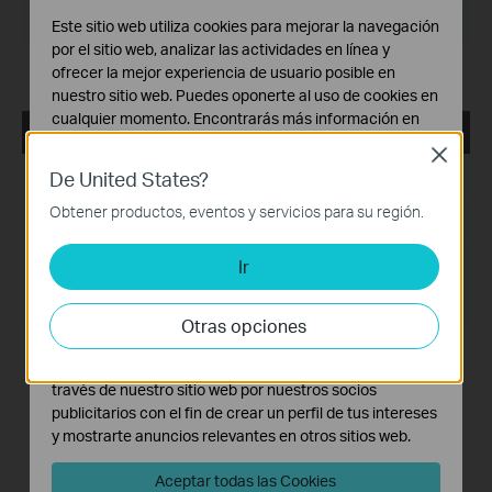
Sistema Operativo: Windows 7/10/11/Server 2008 64bits
Este sitio web utiliza cookies para mejorar la navegación
por el sitio web, analizar las actividades en línea y
Release Notes >
ofrecer la mejor experiencia de usuario posible en
nuestro sitio web. Puedes oponerte al uso de cookies en
cualquier momento. Encontrarás más información en
VIGI VMS_1.7.24_32bits
nuestra
política de privacidad
.
Close
Fecha de Publicación:
De United States?
2024-11-28
Cookies Básicas
Estas cookies son necesarias para el funcionamiento
Obtener productos, eventos y servicios para su región.
Idioma:
Multilingüe
del sitio web y no pueden desactivarse en tu sistema.
Ir
Tamaño de Archivo:
Cookies de Análisis y de Marketing
467.56 MB
Las cookies de análisis nos permiten analizar tus
Sistema Operativo: Windows 7/10/11/Server 2008 32bits
actividades en nuestro sitio web con el fin de mejorar y
Otras opciones
adaptar la funcionalidad del mismo.
New Features& Enhancements :
Las cookies de marketing pueden ser instaladas a
1. Optimized playback module.
través de nuestro sitio web por nuestros socios
2. Added support for custom alert.
publicitarios con el fin de crear un perfil de tus intereses
3. Optimized device management module.
y mostrarte anuncios relevantes en otros sitios web.
4. Optimized device map and design tool module.
5. Added support for device maintenance and device
maintenance history module.
Aceptar todas las Cookies