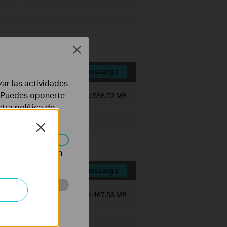
Close
Descarga
zar las actividades
b. Puedes oponerte
Tamaño de Archivo:
536.72 MB
stra
política de
Close
n desactivarse en
Descarga
Tamaño de Archivo:
467.56 MB
eb con el fin de
por nuestros