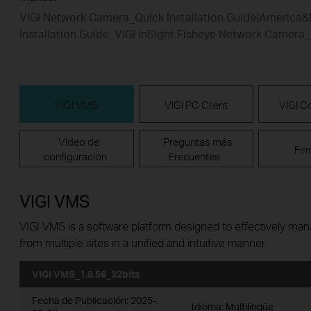
VIGI Network Camera_Quick Installation Guide(America&
Installation Guide_VIGI InSight Fisheye Network Camera
VIGI VMS
VIGI PC Client
VIGI Co
Vídeo de
Preguntas más
Fir
configuración
Frecuentes
VIGI VMS
VIGI VMS is a software platform designed to effectively ma
from multiple sites in a unified and intuitive manner.
VIGI VMS_1.8.56_32bits
Fecha de Publicación:
2025-
Idioma:
Multilingüe