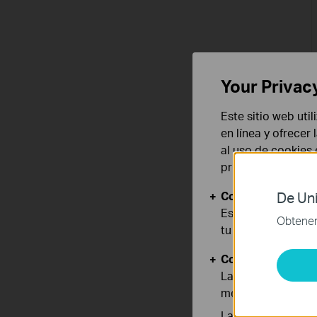
Your Privac
Este sitio web uti
en línea y ofrecer
al uso de cookies
privacidad
.
Cookies Básicas
De Uni
Estas cookies son
Obtener 
tu sistema.
Cookies de Anális
Las cookies de aná
mejorar y adaptar 
Las cookies de ma