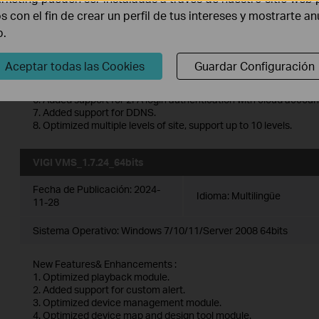
os con el fin de crear un perfil de tus intereses y mostrarte a
New Features& Enhancements :
b.
1. Optimized playback module.
2. Added support for custom alert.
3. Optimized device management module.
Aceptar todas las Cookies
Guardar Configuración
4. Optimized device map and design tool module.
5. Added support for device maintenance and device maintenan
6. Added support for 2FA login authentication with cloud accoun
7. Added support for DDNS.
8. Optimized multiple levels of site, support up to 10 levels.
VIGI VMS_1.7.24_64bits
Fecha de Publicación:
2024-
Idioma:
Multilingüe
11-28
Sistema Operativo: Windows 7/10/11/Server 2008 64bits
New Features& Enhancements :
1. Optimized playback module.
2. Added support for custom alert.
3. Optimized device management module.
4. Optimized device map and design tool module.