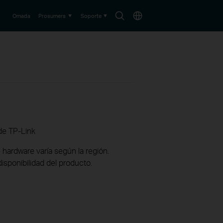
Buscar
País
Omada
Prosumers
Soporte
de TP-Link
 hardware varía según la región.
disponibilidad del producto.