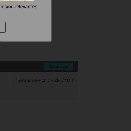
nuncios relevantes
ce history module.
ts.
Descarga
Tamaño de Archivo:
530.77 MB