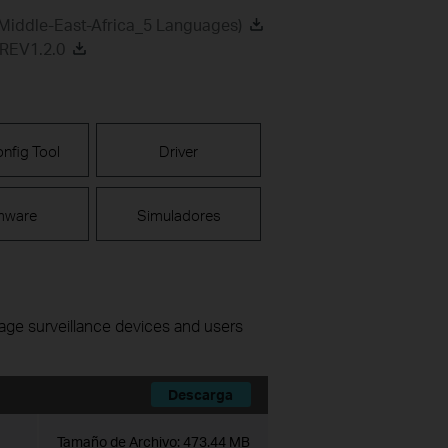
Middle-East-Africa_5 Languages)
_REV1.2.0
nfig Tool
Driver
mware
Simuladores
nage surveillance devices and users
Descarga
Tamaño de Archivo:
473.44 MB