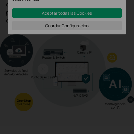
dispositivos de red Omada gracias al avanzado
protocolo de privacidad de TP-Link, lo
Aceptar todas las Cookies
que proporciona una mayor comodidad.
Guardar Configuración
Cámara IP
Router & Switch
Servicios de Red
de Valor Añadido
Punto de Acceso
NVR & NVD
One-Stop
Videovigilancia
Solutions
con IA