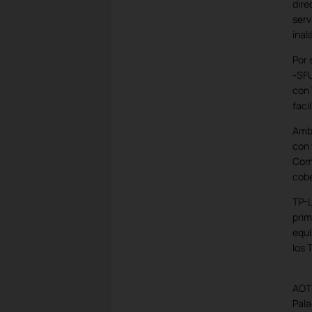
dire
serv
inal
Por 
-SFU
con 
faci
Amba
con 
Comb
cobe
TP-L
prim
equi
los 
AOT
Pala