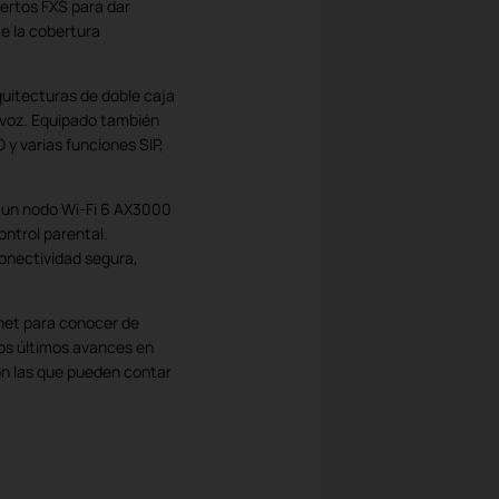
ertos FXS para dar
e la cobertura
quitecturas de doble caja
 voz. Equipado también
 varias funciones SIP,
 un nodo Wi-Fi 6 AX3000
ntrol parental.
onectividad segura,
ginet para conocer de
los últimos avances en
on las que pueden contar