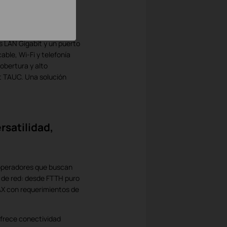
ecer una red más
s dispositivos
s LAN Gigabit y un puerto
able, Wi-Fi y telefonía
obertura y alto
t TAUC. Una solución
rsatilidad,
 operadores que buscan
s de red: desde FTTH puro
AX con requerimientos de
ofrece conectividad