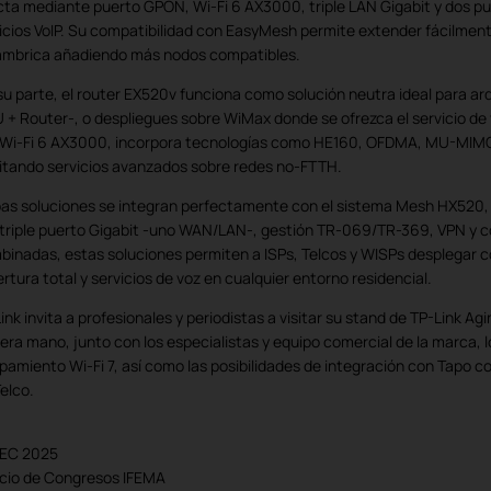
cta mediante puerto GPON, Wi-Fi 6 AX3000, triple LAN Gigabit y dos pu
icios VoIP. Su compatibilidad con EasyMesh permite extender fácilment
ámbrica añadiendo más nodos compatibles.
su parte, el router EX520v funciona como solución neutra ideal para ar
 + Router-, o despliegues sobre WiMax donde se ofrezca el servicio de
Wi-Fi 6 AX3000, incorpora tecnologías como HE160, OFDMA, MU-MIMO y
litando servicios avanzados sobre redes no-FTTH.
s soluciones se integran perfectamente con el sistema Mesh HX520,
triple puerto Gigabit -uno WAN/LAN-, gestión TR-069/TR-369, VPN y co
inadas, estas soluciones permiten a ISPs, Telcos y WISPs desplegar c
rtura total y servicios de voz en cualquier entorno residencial.
ink invita a profesionales y periodistas a visitar su stand de TP-Link A
era mano, junto con los especialistas y equipo comercial de la marca, 
pamiento Wi-Fi 7, así como las posibilidades de integración con Tapo c
Telco.
EC 2025
cio de Congresos IFEMA