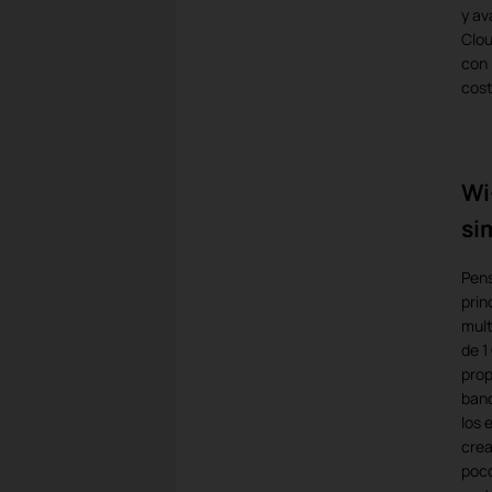
y av
Clou
con 
cos
Wi
si
Pens
prin
mult
de 1
prop
band
los 
crea
poco