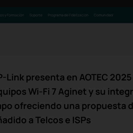
os y Formación
Soporte
Programa de Fidelización
Comunidad
P-Link presenta en AOTEC 2025
quipos Wi-Fi 7 Aginet y su integ
apo ofreciendo una propuesta d
ñadido a Telcos e ISPs