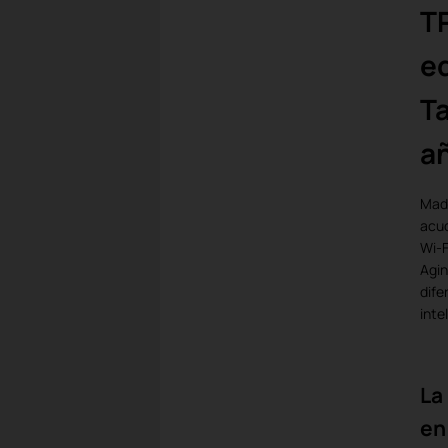
T
eq
T
añ
Madr
acud
Wi-F
Agin
dife
inte
La
en