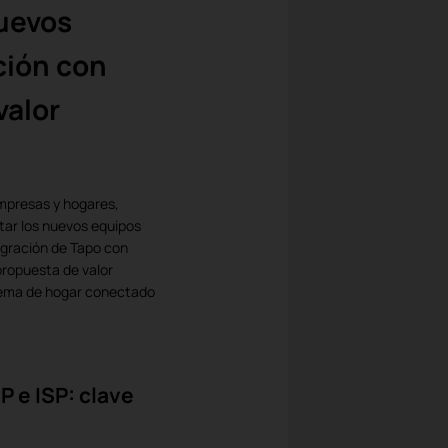
uevos
ción con
valor
empresas y hogares,
ntar los nuevos equipos
tegración de Tapo con
propuesta de valor
stema de hogar conectado
P e ISP: clave