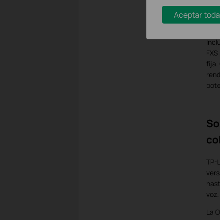
como
efic
Aceptar toda
con
Incl
FXS 
fija
rend
pote
So
co
TP-L
vers
hast
voz.
La O