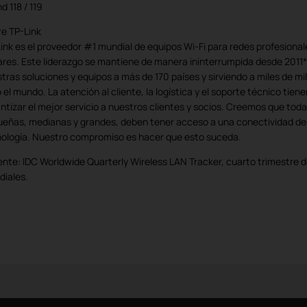
d 118 / 119
e TP-Link
ink es el proveedor #1 mundial de equipos Wi-Fi para redes profesiona
res. Este liderazgo se mantiene de manera ininterrumpida desde 2011*
tras soluciones y equipos a más de 170 países y sirviendo a miles de m
 el mundo. La atención al cliente, la logística y el soporte técnico tie
ntizar el mejor servicio a nuestros clientes y socios. Creemos que tod
eñas, medianas y grandes, deben tener acceso a una conectividad de a
ología. Nuestro compromiso es hacer que esto suceda.
ente: IDC Worldwide Quarterly Wireless LAN Tracker, cuarto trimestre 
diales.