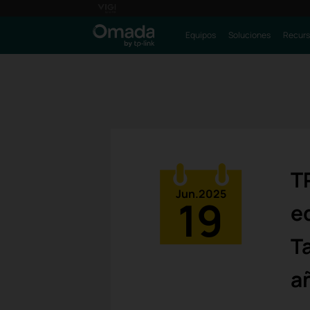
Equipos
Soluciones
Recurs
T
Jun.2025
19
e
T
a