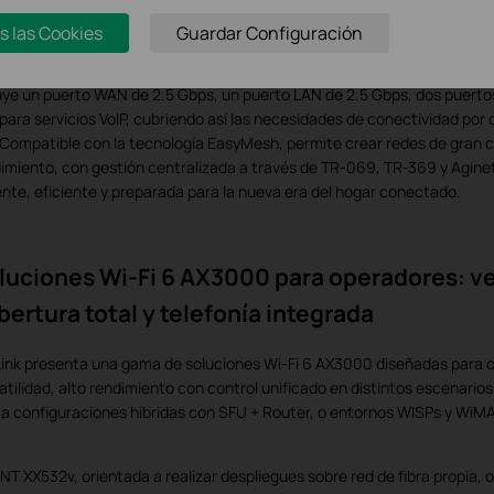
 MLO (Multi-Link Operation), canales de 160 MHz y 4K-QAM, para ofr
iente, con menor latencia y mayor capacidad para dar servicio a mucho
s las Cookies
Guardar Configuración
ectados simultáneamente.
uye un puerto WAN de 2.5 Gbps, un puerto LAN de 2.5 Gbps, dos puerto
para servicios VoIP, cubriendo así las necesidades de conectividad por c
. Compatible con la tecnología EasyMesh, permite crear redes de gran c
imiento, con gestión centralizada a través de TR-069, TR-369 y Agine
nte, eficiente y preparada para la nueva era del hogar conectado.
luciones Wi-Fi 6 AX3000 para operadores: ve
bertura total y telefonía integrada
ink presenta una gama de soluciones Wi-Fi 6 AX3000 diseñadas para
atilidad, alto rendimiento con control unificado en distintos escenario
a configuraciones híbridas con SFU + Router, o entornos WISPs y WiM
NT XX532v, orientada a realizar despliegues sobre red de fibra propia, 