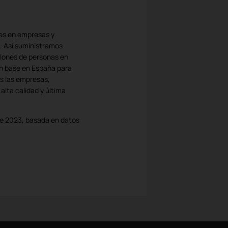
les en empresas y
. Así suministramos
illones de personas en
nen base en España para
as las empresas,
lta calidad y última
de 2023, basada en datos