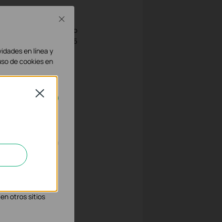
Close
 OFDMA, MU-MIMO y 4K-
 un Wi-Fi estable incluso
rpora puertos 10 GbE, 2.5
vidades en línea y
eguridad WPA3, control
uso de cookies en
le como de forma
r fácilmente a ofertas
a máxima velocidad y
Close
rse en tu sistema.
nda para
in de mejorar y
el banda - 5GHz +
t y servicios de voz
os socios
en otros sitios
ías clave de Wi-Fi 7