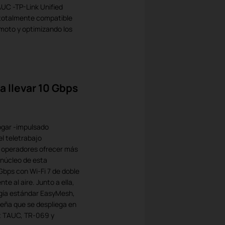
UC -TP-Link Unified
o totalmente compatible
remoto y optimizando los
a llevar 10 Gbps
hogar -impulsado
el teletrabajo
os operadores ofrecer más
 núcleo de esta
bps con Wi-Fi 7 de doble
te al aire. Junto a ella,
ogía estándar EasyMesh,
eña que se despliega en
et TAUC, TR-069 y