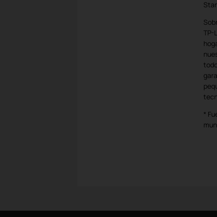
Stan
Sobr
TP-L
hoga
nues
todo
gara
pequ
tecn
* Fu
mun