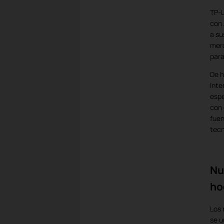
TP-L
con 
a su
merc
para
De h
Inte
espe
con 
fuen
tecn
Nu
ho
Los 
se u