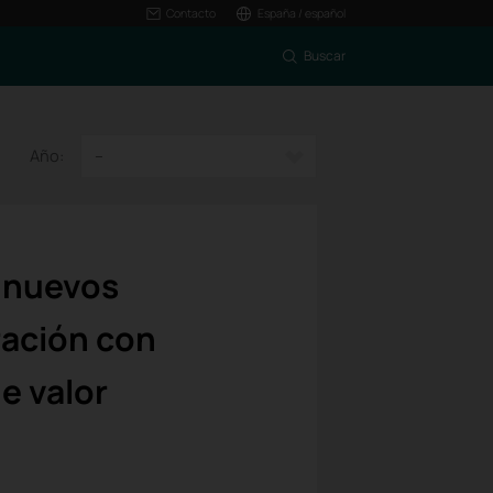
Contacto
España / español
Buscar
Año:
--
 nuevos
ración con
e valor