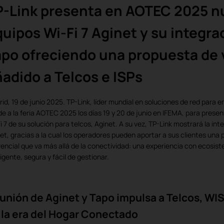
P-Link presenta en AOTEC 2025 n
uipos Wi-Fi 7 Aginet y su integra
apo ofreciendo una propuesta de 
adido a Telcos e ISPs
id, 19 de junio 2025. TP-Link, líder mundial en soluciones de red para 
e a la feria AOTEC 2025 los días 19 y 20 de junio en IFEMA, para prese
i 7 de su solución para telcos, Aginet. A su vez, TP-Link mostrará la in
et, gracias a la cual los operadores pueden aportar a sus clientes una 
rencial que va más allá de la conectividad: una experiencia con ecosi
ligente, segura y fácil de gestionar.
 unión de Aginet y Tapo impulsa a Telcos, WIS
 la era del Hogar Conectado