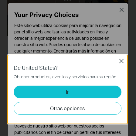
De vacaciones
Close
Your Privacy Choices
Este sitio web utiliza cookies para mejorar la navegación
por el sitio web, analizar las actividades en línea y
ofrecer la mejor experiencia de usuario posible en
nuestro sitio web. Puedes oponerte al uso de cookies en
Compatible con TP-Link
cualquier momento. Encontrarás más información en
nuestra
política de privacidad
.
OneMesh™
Close
De United States?
Cookies Básicas
Estas cookies son necesarias para el funcionamiento
Obtener productos, eventos y servicios para su región.
Este router es compatible con los productos
del sitio web y no pueden desactivarse en tu sistema.
TP-Link OneMesh para crear una red Mesh más
Ir
Cookies de Análisis y de Marketing
estable y rápida con un solo nombre red y con
Las cookies de análisis nos permiten analizar tus
cobertura para todo el hogar.
actividades en nuestro sitio web con el fin de mejorar y
Otras opciones
adaptar la funcionalidad del mismo.
El repetidor Wi-Fi y el adaptador PLC Powerline se venden
Las cookies de marketing pueden ser instaladas a
por separado.
través de nuestro sitio web por nuestros socios
publicitarios con el fin de crear un perfil de tus intereses