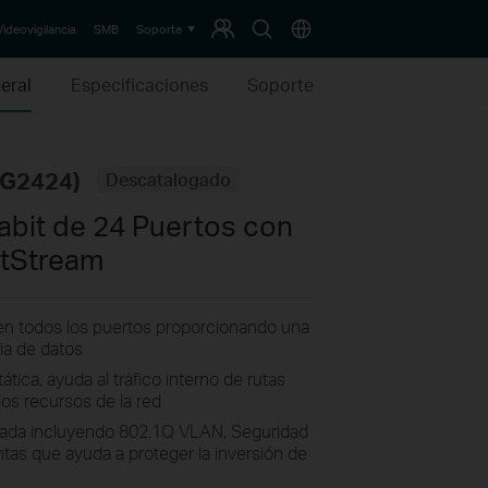
Programa
Buscar
País
Videovigilancia
SMB
Soporte
de
Fidelización
eral
Especificaciones
Soporte
SG2424)
Descatalogado
abit de 24 Puertos con
etStream
en todos los puertos proporcionando una
ia de datos
tica, ayuda al tráfico interno de rutas
los recursos de la red
grada incluyendo 802.1Q VLAN, Seguridad
tas que ayuda a proteger la inversión de