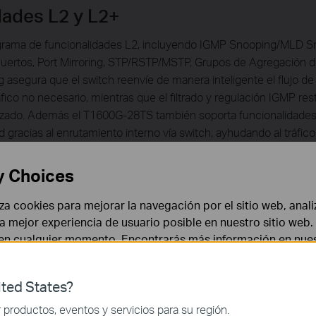
ades L2 y L2+
grama de funcionalidades L2, incluyendo IGMP Snooping/MLD S
ertos, Port Mirroring, STP/RSTP/MSTP, Grupos de Agregación de
asegura que el switch reenvíe de manera inteligente el flujo de
fico no necesario, mientras que el filtrado y regulación IGMP res
rizado. Además el T1600G-28TS también soporta funcionalidade
 gracias al enrutamiento interno vía switch, ayhudando al tráfico
y Choices
liza cookies para mejorar la navegación por el sitio web, anali
 la mejor experiencia de usuario posible en nuestro sitio we
 en cualquier momento. Encontrarás más información en nue
deo en una red, el switch aplica numerosas políticas QoS. El admi
ted States?
s incluyendo Prioridad por Puerto, Prioridad 802.1P y Prioridad 
 necesarias para el funcionamiento del sitio web y no puede
productos, eventos y servicios para su región.