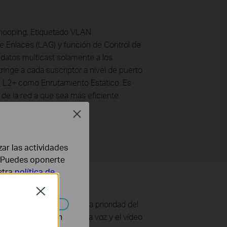
nooping, Etiquetado VLAN
 Enlaces (LAG) y función de Control de
 datos multicast solamente a los
tringe a cada suscriptor a nivel de puerto
s L2+ como Enrutamiento Estático. Es
 de la red a que sea más eficiente.
Close
zar las actividades
b. Puedes oponerte
stra
política de
Close
nistrador puede designar la prioridad del
DSCP, para asegurar que la voz y el vídeo
n desactivarse en