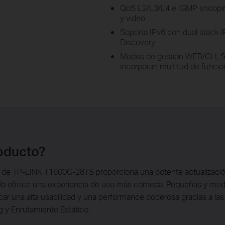
QoS L2/L3/L4 e IGMP snooping
y video
Soporta IPv6 con dual stack 
Discovery
Modos de gestión WEB/CLI, 
incorporan multitud de funci
roducto?
m de TP-LINK T1600G-28TS proporciona una potente actualizaci
z web ofrece una experiencia de uso más cómoda. Pequeñas y m
ar una alta usabilidad y una performance poderosa gracias a las
y Enrutamiento Estático.