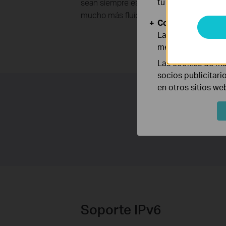
tu sistema.
sean siempre estables, fluidos y sin pérd
mucho más fluido de éstas.
Cookies de Anális
Las cookies de aná
mejorar y adaptar 
Las cookies de ma
socios publicitari
en otros sitios we
Soporte IPv6