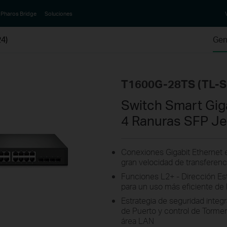
Pharos Bridge
Soluciones
4)
Gen
T1600G-28TS (TL-
Switch Smart Gig
4 Ranuras SFP J
Conexiones Gigabit Ethernet 
gran velocidad de transferenc
Funciones L2+ - Dirección Está
para un uso más eficiente de 
Estrategia de seguridad inte
de Puerto y control de Tormen
área LAN