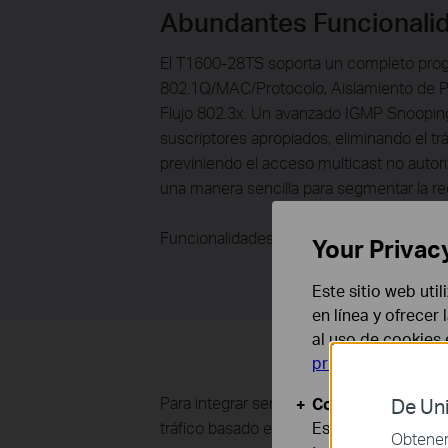
Abundantes Funcionalid
El T1600-28TS soporta un completo pro
802.1Q/MAC/Protocolo, Aislamiento de Pu
Flujo 802.3x. Un avanzado IGMP Snooping 
suscriptores apropiados, eliminando el trá
previniendo el acceso multicast no auto
una manera sencilla para segmentar la red
Funcionalidades QoS Avanzadas
Your Privac
Este sitio web uti
en línea y ofrecer
al uso de cookies
privacidad
.
Para integrar servicios de voz, datos y vi
Cookies Básicas
De Uni
tráfico basado en una variedad de opcione
Estas cookies son
Obtener 