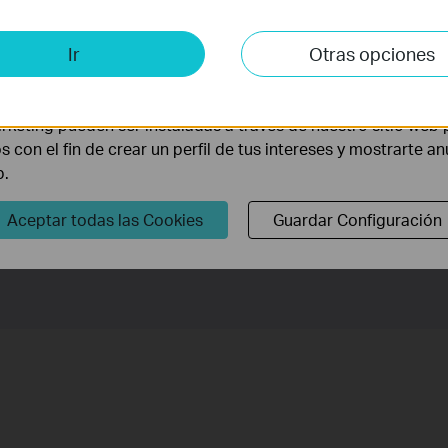
idas. Gracias a la VLAN de Voz, el switch soporta las aplicacione
is y de Marketing
Ir
Otras opciones
lisis nos permiten analizar tus actividades en nuestro sitio w
la funcionalidad del mismo.
rketing pueden ser instaladas a través de nuestro sitio web 
os con el fin de crear un perfil de tus intereses y mostrarte a
b.
Aceptar todas las Cookies
Guardar Configuración