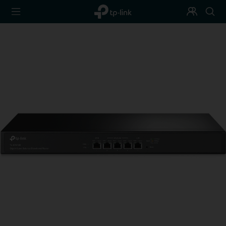
TP-Link,
Programa
Busca
Reliably
de
Smart
Fidelización