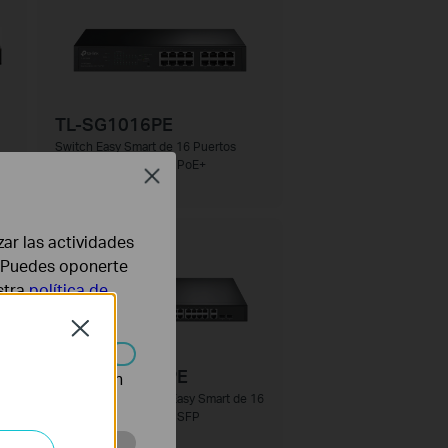
TL-SG1016PE
Switch Easy Smart de 16 Puertos
Gigabit con 8 Puertos PoE+
Close
zar las actividades
b. Puedes oponerte
stra
política de
Close
TL-SG1218MPE
n desactivarse en
Switch PoE+ Gigabit Easy Smart de 16
puertos con 2 ranuras SFP