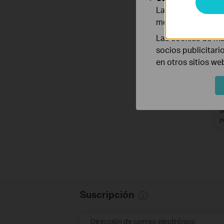
Las cookies de aná
mejorar y adaptar 
Las cookies de ma
socios publicitari
en otros sitios we
C
d
p
Suscripción
Dirección de correo electrónico