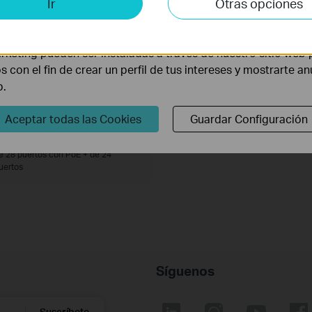
Ir
Otras opciones
lisis nos permiten analizar tus actividades en nuestro sitio w
la funcionalidad del mismo.
rketing pueden ser instaladas a través de nuestro sitio web 
os con el fin de crear un perfil de tus intereses y mostrarte a
b.
Aceptar todas las Cookies
Guardar Configuración
TL-SG1428PE
onmutador inteligente fácil Gigabit
e 28 puertos con PoE + de 24
uertos
Síguenos
Suscríbete