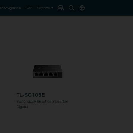
Programa
Buscar
País
Videovigilancia
SMB
Soporte
de
Fidelización
TL-SG105E
Switch Easy Smart de 5 puertos
Gigabit