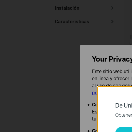
Instalación
Características
E
p
c
Your Privac
Este sitio web uti
en línea y ofrecer
al uso de cookies
privacidad
.
Cookies Básicas
De Uni
Estas cookies son
Obtener 
S
tu sistema.
G
Cookies de Anális