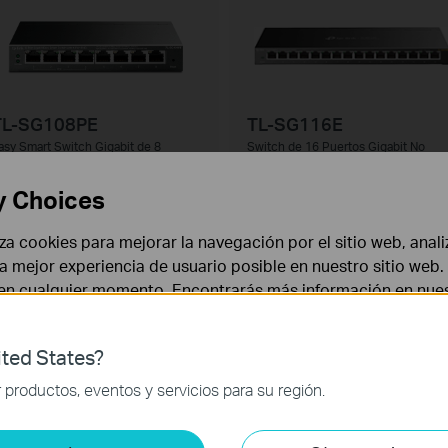
TL-SG108PE
TL-SG116E
asy Smart Switch Gigabit de 8
Switch de 16 Puertos Gigabit No
uertos
Gestionable Pro
on 4 puertos PoE
y Choices
liza cookies para mejorar la navegación por el sitio web, anali
 la mejor experiencia de usuario posible en nuestro sitio we
 en cualquier momento. Encontrarás más información en nue
ted States?
TL-SG1016DE
TL-SG1024DE
 necesarias para el funcionamiento del sitio web y no puede
productos, eventos y servicios para su región.
witch Easy Smart de 16 Puertos
Switch de 24 puertos Gigabit Easy
igabit
Smart
is y de Marketing