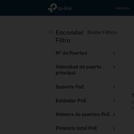
TP-Link, Reliably Smart
Switches
Esconder
Borrar Filtros
Filtro
Nº de Puertos
Velocidad de puerto
principal
Soporte PoE
Estándar PoE
S
G
Número de puertos PoE
Potencia total PoE