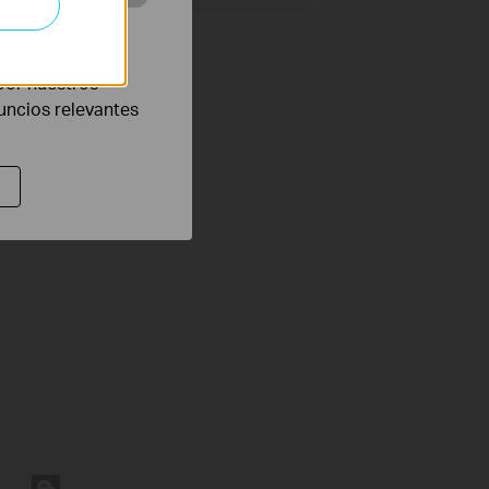
eb con el fin de
por nuestros
nuncios relevantes