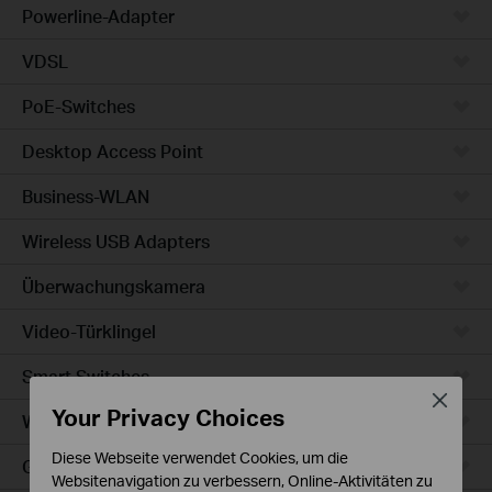
Powerline-Adapter
VDSL
PoE-Switches
Desktop Access Point
Business-WLAN
Wireless USB Adapters
Überwachungskamera
Video-Türklingel
Smart Switches
Close
Your Privacy Choices
WLAN-Steckdosen
Diese Webseite verwendet Cookies, um die
Glühbirne & LED-Streifen
Websitenavigation zu verbessern, Online-Aktivitäten zu