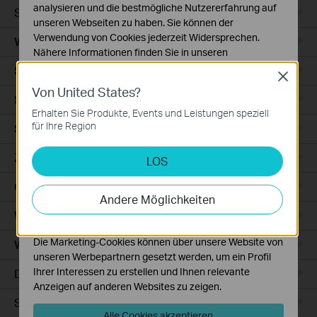
analysieren und die bestmögliche Nutzererfahrung auf
Smart Sensors
unseren Webseiten zu haben. Sie können der
Verwendung von Cookies jederzeit Widersprechen.
WLAN-Repeater+
Nähere Informationen finden Sie in unseren
Datenschutzhinweisen
.
Smartes Thermostat
Close
Von United States?
Notwendige Cookies
Smart Hub
Diese Cookies sind zur Funktion der Website
Erhalten Sie Produkte, Events und Leistungen speziell
erforderlich und können in Ihren Systemen nicht
für Ihre Region
Saugroboter
deaktiviert werden.
Zubehör für Saugroboter
LOS
Analyse- und Marketing-Cookies
Analyse-Cookies ermöglichen es uns, Ihre Aktivitäten
Ceiling Mount
auf unserer Website zu analysieren, um die
Andere Möglichkeiten
Funktionsweise unserer Website zu verbessern und
WiFi
anzupassen.
Die Marketing-Cookies können über unsere Website von
Wall Plate
unseren Werbepartnern gesetzt werden, um ein Profil
Ihrer Interessen zu erstellen und Ihnen relevante
Desktop
Anzeigen auf anderen Websites zu zeigen.
Switches
Alle Cookies akzeptieren