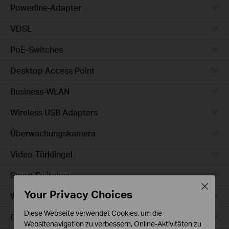
Powerline-Adapter
VDSL
PoE-Switches
Desktop Access Point
Business-WLAN
Wireless USB Adapters
Überwachungskamera
Video-Türklingel
Smart Switches
Close
Your Privacy Choices
WLAN-Steckdosen
Diese Webseite verwendet Cookies, um die
Glühbirne & LED-Streifen
Websitenavigation zu verbessern, Online-Aktivitäten zu