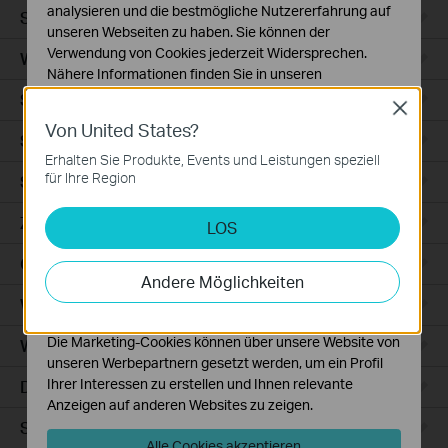
analysieren und die bestmögliche Nutzererfahrung auf
Smart Sensors
unseren Webseiten zu haben. Sie können der
Verwendung von Cookies jederzeit Widersprechen.
WLAN-Repeater+
Nähere Informationen finden Sie in unseren
Datenschutzhinweisen
.
Smartes Thermostat
Close
Von United States?
Notwendige Cookies
Smart Hub
Diese Cookies sind zur Funktion der Website
Erhalten Sie Produkte, Events und Leistungen speziell
erforderlich und können in Ihren Systemen nicht
für Ihre Region
Saugroboter
deaktiviert werden.
Zubehör für Saugroboter
LOS
Analyse- und Marketing-Cookies
Analyse-Cookies ermöglichen es uns, Ihre Aktivitäten
Ceiling Mount
auf unserer Website zu analysieren, um die
Andere Möglichkeiten
Funktionsweise unserer Website zu verbessern und
WiFi
anzupassen.
Die Marketing-Cookies können über unsere Website von
Wall Plate
unseren Werbepartnern gesetzt werden, um ein Profil
Ihrer Interessen zu erstellen und Ihnen relevante
Desktop
Anzeigen auf anderen Websites zu zeigen.
Switches
Alle Cookies akzeptieren