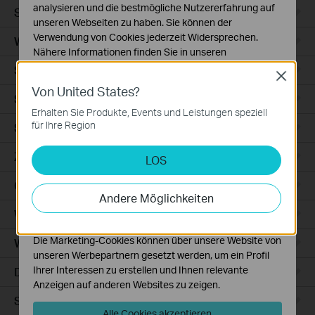
analysieren und die bestmögliche Nutzererfahrung auf
Smart Sensors
unseren Webseiten zu haben. Sie können der
Verwendung von Cookies jederzeit Widersprechen.
WLAN-Repeater+
Nähere Informationen finden Sie in unseren
Datenschutzhinweisen
.
Smartes Thermostat
Close
Von United States?
Notwendige Cookies
Smart Hub
Diese Cookies sind zur Funktion der Website
Erhalten Sie Produkte, Events und Leistungen speziell
erforderlich und können in Ihren Systemen nicht
für Ihre Region
Saugroboter
deaktiviert werden.
Zubehör für Saugroboter
LOS
Analyse- und Marketing-Cookies
Analyse-Cookies ermöglichen es uns, Ihre Aktivitäten
Ceiling Mount
auf unserer Website zu analysieren, um die
Andere Möglichkeiten
Funktionsweise unserer Website zu verbessern und
WiFi
anzupassen.
Die Marketing-Cookies können über unsere Website von
Wall Plate
unseren Werbepartnern gesetzt werden, um ein Profil
Ihrer Interessen zu erstellen und Ihnen relevante
Desktop
Anzeigen auf anderen Websites zu zeigen.
Switches
Alle Cookies akzeptieren