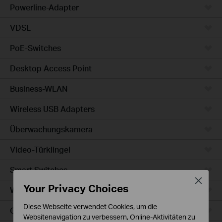
Powerline-Adapter
VDSL
PoE-Switches
Desktop Access Point
Business-WLAN
Wireless USB Adapters
Überwachungskamera
Video-Türklingel
Smart Switches
Close
Your Privacy Choices
WLAN-Steckdosen
Diese Webseite verwendet Cookies, um die
Glühbirne & LED-Streifen
Websitenavigation zu verbessern, Online-Aktivitäten zu