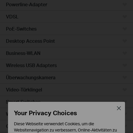
Powerline-Adapter
VDSL
PoE-Switches
Desktop Access Point
Business-WLAN
Wireless USB Adapters
Überwachungskamera
Video-Türklingel
Smart Switches
Close
Your Privacy Choices
WLAN-Steckdosen
Diese Webseite verwendet Cookies, um die
Glühbirne & LED-Streifen
Websitenavigation zu verbessern, Online-Aktivitäten zu