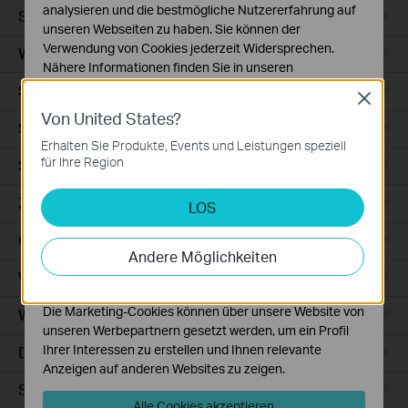
analysieren und die bestmögliche Nutzererfahrung auf
Smart Sensors
unseren Webseiten zu haben. Sie können der
Verwendung von Cookies jederzeit Widersprechen.
WLAN-Repeater+
Nähere Informationen finden Sie in unseren
Datenschutzhinweisen
.
Smartes Thermostat
Close
Von United States?
Notwendige Cookies
Smart Hub
Diese Cookies sind zur Funktion der Website
Erhalten Sie Produkte, Events und Leistungen speziell
erforderlich und können in Ihren Systemen nicht
für Ihre Region
Saugroboter
deaktiviert werden.
Zubehör für Saugroboter
LOS
Analyse- und Marketing-Cookies
Analyse-Cookies ermöglichen es uns, Ihre Aktivitäten
Ceiling Mount
auf unserer Website zu analysieren, um die
Andere Möglichkeiten
Funktionsweise unserer Website zu verbessern und
WiFi
anzupassen.
Die Marketing-Cookies können über unsere Website von
Wall Plate
unseren Werbepartnern gesetzt werden, um ein Profil
Ihrer Interessen zu erstellen und Ihnen relevante
Desktop
Anzeigen auf anderen Websites zu zeigen.
Switches
Alle Cookies akzeptieren