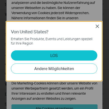
analysieren und die bestmögliche Nutzererfahrung auf
Smart Sensors
unseren Webseiten zu haben. Sie können der
Verwendung von Cookies jederzeit Widersprechen.
WLAN-Repeater+
Nähere Informationen finden Sie in unseren
Datenschutzhinweisen
.
Smartes Thermostat
Close
Von United States?
Notwendige Cookies
Smart Hub
Diese Cookies sind zur Funktion der Website
Erhalten Sie Produkte, Events und Leistungen speziell
erforderlich und können in Ihren Systemen nicht
für Ihre Region
Saugroboter
deaktiviert werden.
Zubehör für Saugroboter
LOS
Analyse- und Marketing-Cookies
Analyse-Cookies ermöglichen es uns, Ihre Aktivitäten
Ceiling Mount
auf unserer Website zu analysieren, um die
Andere Möglichkeiten
Funktionsweise unserer Website zu verbessern und
WiFi
anzupassen.
Die Marketing-Cookies können über unsere Website von
Wall Plate
unseren Werbepartnern gesetzt werden, um ein Profil
Ihrer Interessen zu erstellen und Ihnen relevante
Desktop
Anzeigen auf anderen Websites zu zeigen.
Switches
Alle Cookies akzeptieren