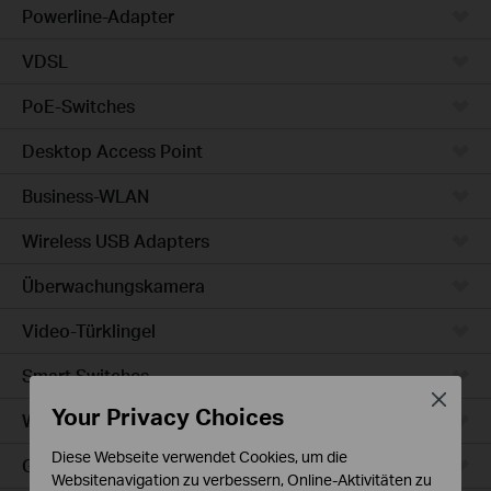
Powerline-Adapter
VDSL
PoE-Switches
Desktop Access Point
Business-WLAN
Wireless USB Adapters
Überwachungskamera
Video-Türklingel
Smart Switches
Close
Your Privacy Choices
WLAN-Steckdosen
Diese Webseite verwendet Cookies, um die
Glühbirne & LED-Streifen
Websitenavigation zu verbessern, Online-Aktivitäten zu