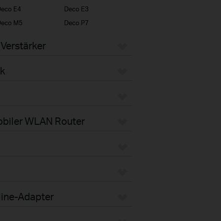
eco E4
Deco E3
Deco M5
Deco P7
Verstärker
k
obiler WLAN Router
line-Adapter