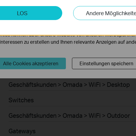
Smart-Home > Saugroboter > Saugroboter
keting-Cookies
LOS
Andere Möglichkeit
möglichen es uns, Ihre Aktivitäten auf unserer Website zu an
Smart-Home > Saugroboter > Zubehör für Sau
serer Website zu verbessern und anzupassen.
kies können über unsere Website von unseren Werbepartner
Geschäftskunden > Omada > WiFi > Ceiling Mo
r Interessen zu erstellen und Ihnen relevante Anzeigen auf an
WiFi
Alle Cookies akzeptieren
Einstellungen speichern
Geschäftskunden > Omada > WiFi > Wall Plate
Geschäftskunden > Omada > WiFi > Desktop
Switches
Geschäftskunden > Omada > WiFi > Outdoor
Gateways