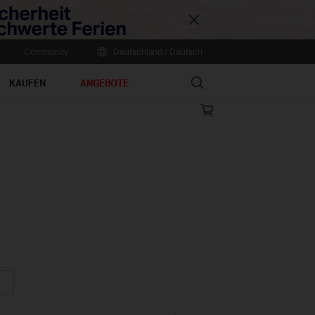
Close
Community
Deutschland / Deutsch
Search
KAUFEN
ANGEBOTE
Online
store