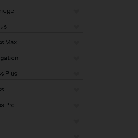
ridge
pus
ss Max
gation
s Plus
ss
s Pro