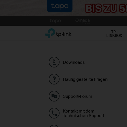
Click
to
TP-Link, Reliably Smart
skip
TP-
LINKBOX
the
navigation
bar
Downloads
Häufig gestellte Fragen
Support-Forum
Kontakt mit dem
Technischen Support