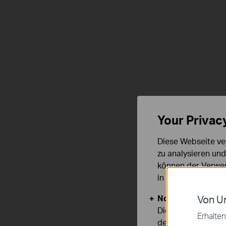
Your Privac
Diese Webseite ve
zu analysieren un
können der Verwen
in unseren
Datens
Notwendige Cook
Von Un
Diese Cookies sind
Erhalten
deaktiviert werden