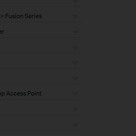
> Fusion Series
er
op Access Point