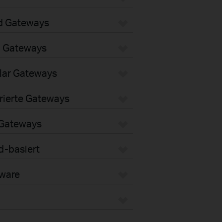
d Gateways
i Gateways
lar Gateways
rierte Gateways
 Gateways
d-basiert
dware