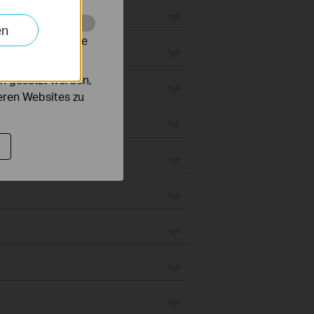
en
alysieren, um die
groboter
n gesetzt werden,
unt
deren Websites zu