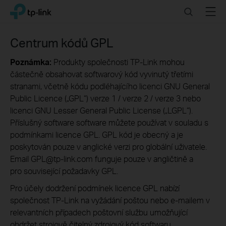
Click
Search
Menu
TP-Link, Reliably Smart
to
skip
the
Centrum kódů GPL
navigation
bar
Poznámka:
Produkty společnosti TP-Link mohou
částečně obsahovat softwarový kód vyvinutý třetími
stranami, včetně kódu podléhajícího licenci GNU General
Public Licence („GPL“) verze 1 / verze 2 / verze 3 nebo
licenci GNU Lesser General Public License („LGPL“).
Příslušný software software můžete používat v souladu s
podmínkami licence GPL. GPL kód je obecný a je
poskytován pouze v anglické verzi pro globální uživatele.
Email GPL@tp-link.com funguje pouze v angličtině a
pro související požadavky GPL.
Pro účely dodržení podmínek licence GPL nabízí
společnost TP-Link na vyžádání poštou nebo e-mailem v
relevantních případech poštovní službu umožňující
obdržet strojově čitelný zdrojový kód softwaru