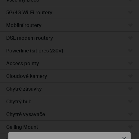
5G/4G Wi-Fi routery
Mobilní routery
DSL modem routery
Powerline (síť přes 230V)
Access pointy
Cloudové kamery
Chytré zásuvky
Chytrý hub
Chytré vysavače
Ceiling Mount
Close