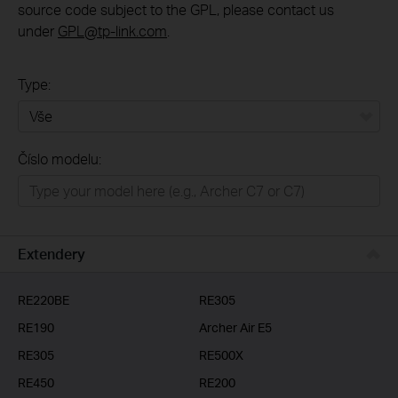
source code subject to the GPL, please contact us
under
GPL@tp-link.com
.
Type:
Vše
Číslo modelu:
Domácí síť
Chytrá domácnost
Business
Extendery
ISP
RE220BE
RE305
RE190
Archer Air E5
RE305
RE500X
RE450
RE200