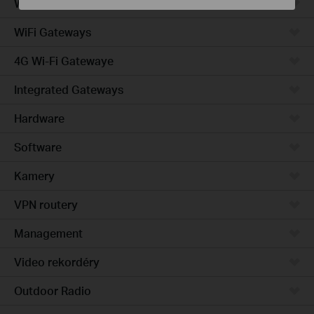
Wired Gateways
WiFi Gateways
4G Wi-Fi Gatewaye
Integrated Gateways
Hardware
Software
Kamery
VPN routery
Management
Video rekordéry
Outdoor Radio