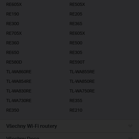
RE605X
RE505X
RE190
RE205
RE300
RE365
RE705X
RE605X
RE360
RE500
RE650
RE305
RE580D
RE590T
TL-WA860RE
TL-WA855RE
TL-WA854RE
TL-WA850RE
TL-WA830RE
TL-WA750RE
TL-WA730RE
RE355
RE350
RE210
Všechny Wi-Fi routery
Všechny Deco