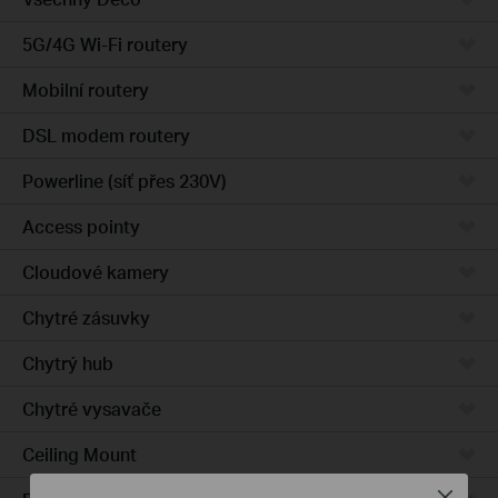
5G/4G Wi-Fi routery
Mobilní routery
DSL modem routery
Powerline (síť přes 230V)
Access pointy
Cloudové kamery
Chytré zásuvky
Chytrý hub
Chytré vysavače
Ceiling Mount
Close