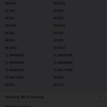
RE605X
RE505X
RE190
RE205
RE300
RE365
RE705X
RE605X
RE360
RE500
RE650
RE305
RE580D
RE590T
TL-WA860RE
TL-WA855RE
TL-WA854RE
TL-WA850RE
TL-WA830RE
TL-WA750RE
TL-WA730RE
RE355
RE350
RE210
Všechny Wi-Fi routery
Všechny Deco