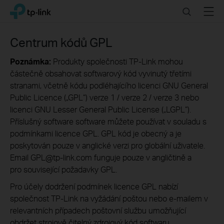
Click
Search
Menu
TP-Link, Reliably Smart
to
skip
the
Centrum kódů GPL
navigation
bar
Poznámka:
Produkty společnosti TP-Link mohou
částečně obsahovat softwarový kód vyvinutý třetími
stranami, včetně kódu podléhajícího licenci GNU General
Public Licence („GPL“) verze 1 / verze 2 / verze 3 nebo
licenci GNU Lesser General Public License („LGPL“).
Příslušný software software můžete používat v souladu s
podmínkami licence GPL. GPL kód je obecný a je
poskytován pouze v anglické verzi pro globální uživatele.
Email GPL@tp-link.com funguje pouze v angličtině a
pro související požadavky GPL.
Pro účely dodržení podmínek licence GPL nabízí
společnost TP-Link na vyžádání poštou nebo e-mailem v
relevantních případech poštovní službu umožňující
obdržet strojově čitelný zdrojový kód softwaru