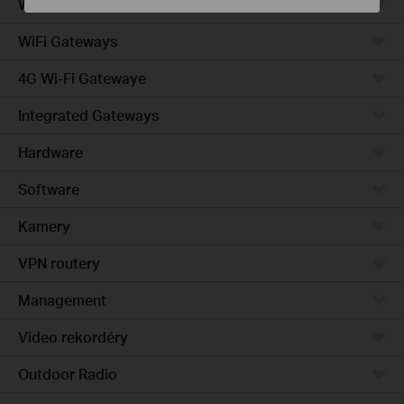
Wired Gateways
WiFi Gateways
4G Wi-Fi Gatewaye
Integrated Gateways
Hardware
Software
Kamery
VPN routery
Management
Video rekordéry
Outdoor Radio