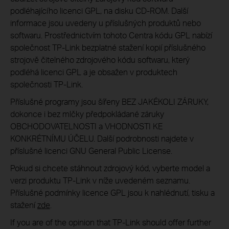
podléhajícího licenci GPL, na disku CD-ROM. Další
informace jsou uvedeny u příslušných produktů nebo
softwaru. Prostřednictvím tohoto Centra kódu GPL nabízí
společnost TP-Link bezplatné stažení kopií příslušného
strojově čitelného zdrojového kódu softwaru, který
podléhá licenci GPL a je obsažen v produktech
společnosti TP-Link.
Příslušné programy jsou šířeny BEZ JAKÉKOLI ZÁRUKY,
dokonce i bez mlčky předpokládané záruky
OBCHODOVATELNOSTI a VHODNOSTI KE
KONKRÉTNÍMU ÚČELU. Další podrobnosti najdete v
příslušné licenci GNU General Public License.
Pokud si chcete stáhnout zdrojový kód, vyberte model a
verzi produktu TP-Link v níže uvedeném seznamu.
Příslušné podmínky licence GPL jsou k nahlédnutí, tisku a
stažení
zde
.
If you are of the opinion that TP-Link should offer further