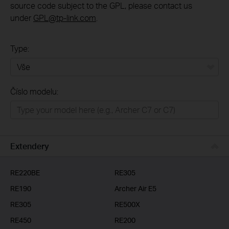
source code subject to the GPL, please contact us
under
GPL@tp-link.com
.
Type:
Vše
Číslo modelu:
Domácí síť
Chytrá domácnost
Business
Extendery
ISP
RE220BE
RE305
RE190
Archer Air E5
RE305
RE500X
RE450
RE200