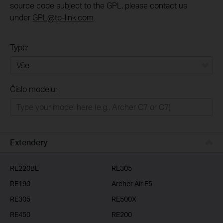
source code subject to the GPL, please contact us
under
GPL@tp-link.com
.
Type:
Vše
Číslo modelu:
Domácí síť
Chytrá domácnost
Business
Extendery
ISP
RE220BE
RE305
RE190
Archer Air E5
RE305
RE500X
RE450
RE200