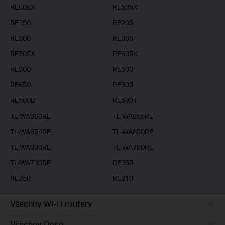
RE605X
RE505X
RE190
RE205
RE300
RE365
RE705X
RE605X
RE360
RE500
RE650
RE305
RE580D
RE590T
TL-WA860RE
TL-WA855RE
TL-WA854RE
TL-WA850RE
TL-WA830RE
TL-WA750RE
TL-WA730RE
RE355
RE350
RE210
Všechny Wi-Fi routery
Všechny Deco