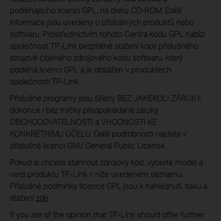
podléhajícího licenci GPL, na disku CD-ROM. Další
informace jsou uvedeny u příslušných produktů nebo
softwaru. Prostřednictvím tohoto Centra kódu GPL nabízí
společnost TP-Link bezplatné stažení kopií příslušného
strojově čitelného zdrojového kódu softwaru, který
podléhá licenci GPL a je obsažen v produktech
společnosti TP-Link.
Příslušné programy jsou šířeny BEZ JAKÉKOLI ZÁRUKY,
dokonce i bez mlčky předpokládané záruky
OBCHODOVATELNOSTI a VHODNOSTI KE
KONKRÉTNÍMU ÚČELU. Další podrobnosti najdete v
příslušné licenci GNU General Public License.
Pokud si chcete stáhnout zdrojový kód, vyberte model a
verzi produktu TP-Link v níže uvedeném seznamu.
Příslušné podmínky licence GPL jsou k nahlédnutí, tisku a
stažení
zde
.
If you are of the opinion that TP-Link should offer further