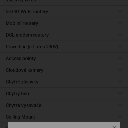
5G/4G Wi-Fi routery
Mobilní routery
DSL modem routery
Powerline (síť přes 230V)
Access pointy
Cloudové kamery
Chytré zásuvky
Chytrý hub
Chytré vysavače
Ceiling Mount
Close