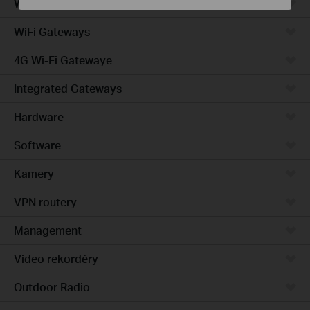
Wired Gateways
WiFi Gateways
4G Wi-Fi Gatewaye
Integrated Gateways
Hardware
Software
Kamery
VPN routery
Management
Video rekordéry
Outdoor Radio