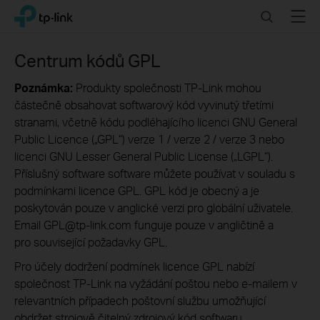
Click
Search
Menu
TP-Link, Reliably Smart
to
skip
the
Centrum kódů GPL
navigation
bar
Poznámka:
Produkty společnosti TP-Link mohou
částečně obsahovat softwarový kód vyvinutý třetími
stranami, včetně kódu podléhajícího licenci GNU General
Public Licence („GPL“) verze 1 / verze 2 / verze 3 nebo
licenci GNU Lesser General Public License („LGPL“).
Příslušný software software můžete používat v souladu s
podmínkami licence GPL. GPL kód je obecný a je
poskytován pouze v anglické verzi pro globální uživatele.
Email GPL@tp-link.com funguje pouze v angličtině a
pro související požadavky GPL.
Pro účely dodržení podmínek licence GPL nabízí
společnost TP-Link na vyžádání poštou nebo e-mailem v
relevantních případech poštovní službu umožňující
obdržet strojově čitelný zdrojový kód softwaru