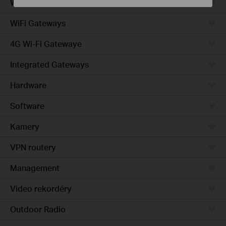
Wired Gateways
WiFi Gateways
4G Wi-Fi Gatewaye
Integrated Gateways
Hardware
Software
Kamery
VPN routery
Management
Video rekordéry
Outdoor Radio