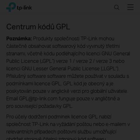
Click
Search
Menu
TP-Link, Reliably Smart
to
skip
the
Centrum kódů GPL
navigation
bar
Poznámka:
Produkty společnosti TP-Link mohou
částečně obsahovat softwarový kód vyvinutý třetími
stranami, včetně kódu podléhajícího licenci GNU General
Public Licence („GPL“) verze 1 / verze 2 / verze 3 nebo
licenci GNU Lesser General Public License („LGPL“).
Příslušný software software můžete používat v souladu s
podmínkami licence GPL. GPL kód je obecný a je
poskytován pouze v anglické verzi pro globální uživatele.
Email GPL@tp-link.com funguje pouze v angličtině a
pro související požadavky GPL.
Pro účely dodržení podmínek licence GPL nabízí
společnost TP-Link na vyžádání poštou nebo e-mailem v
relevantních případech poštovní službu umožňující
obdržet strojově čitelný zdrojový kód softwaru