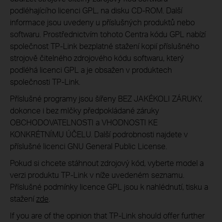
podléhajícího licenci GPL, na disku CD-ROM. Další
informace jsou uvedeny u příslušných produktů nebo
softwaru. Prostřednictvím tohoto Centra kódu GPL nabízí
společnost TP-Link bezplatné stažení kopií příslušného
strojově čitelného zdrojového kódu softwaru, který
podléhá licenci GPL a je obsažen v produktech
společnosti TP-Link.
Příslušné programy jsou šířeny BEZ JAKÉKOLI ZÁRUKY,
dokonce i bez mlčky předpokládané záruky
OBCHODOVATELNOSTI a VHODNOSTI KE
KONKRÉTNÍMU ÚČELU. Další podrobnosti najdete v
příslušné licenci GNU General Public License.
Pokud si chcete stáhnout zdrojový kód, vyberte model a
verzi produktu TP-Link v níže uvedeném seznamu.
Příslušné podmínky licence GPL jsou k nahlédnutí, tisku a
stažení
zde
.
If you are of the opinion that TP-Link should offer further