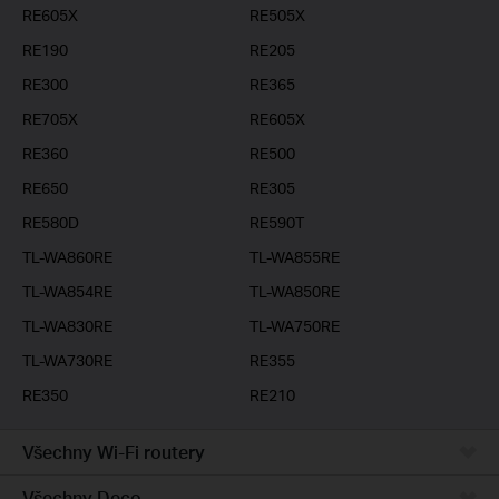
RE605X
RE505X
RE190
RE205
RE300
RE365
RE705X
RE605X
RE360
RE500
RE650
RE305
RE580D
RE590T
TL-WA860RE
TL-WA855RE
TL-WA854RE
TL-WA850RE
TL-WA830RE
TL-WA750RE
TL-WA730RE
RE355
RE350
RE210
Všechny Wi-Fi routery
Všechny Deco