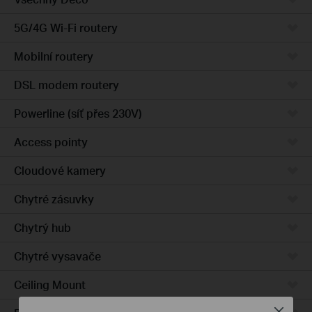
5G/4G Wi-Fi routery
Mobilní routery
DSL modem routery
Powerline (síť přes 230V)
Access pointy
Cloudové kamery
Chytré zásuvky
Chytrý hub
Chytré vysavače
Ceiling Mount
Close