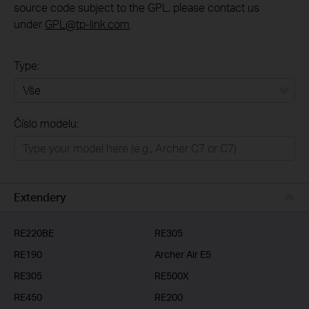
source code subject to the GPL, please contact us
under
GPL@tp-link.com
.
Type:
Vše
Číslo modelu:
Domácí síť
Chytrá domácnost
Business
Extendery
ISP
RE220BE
RE305
RE190
Archer Air E5
RE305
RE500X
RE450
RE200