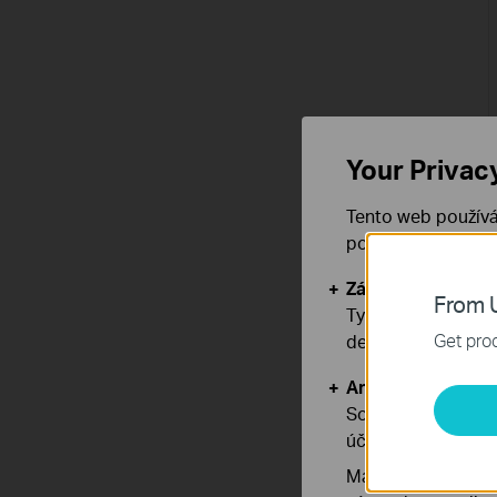
Your Privac
Tento web používá
používáním našich
Základní cookies
From U
Tyto cookies jsou
Get prod
deaktivovat.
Analytické a mar
Soubory cookie pr
účelem zlepšení a 
Marketingové soub