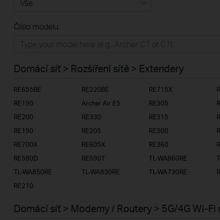
Vše
Číslo modelu:
Domácí síť
Chytrá domácnost
Domácí síť > Rozšíření sítě > Extendery
Business
RE655BE
RE220BE
RE715X
ISP
RE190
Archer Air E5
RE305
RE200
RE330
RE315
RE190
RE205
RE300
RE700X
RE605X
RE360
RE580D
RE590T
TL-WA860RE
TL-WA850RE
TL-WA830RE
TL-WA730RE
RE210
Domácí síť > Modemy / Routery > 5G/4G Wi-Fi 