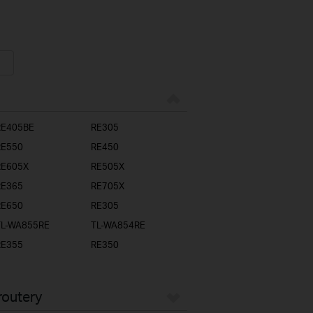
RE405BE
RE305
RE550
RE450
RE605X
RE505X
RE365
RE705X
RE650
RE305
TL-WA855RE
TL-WA854RE
RE355
RE350
routery