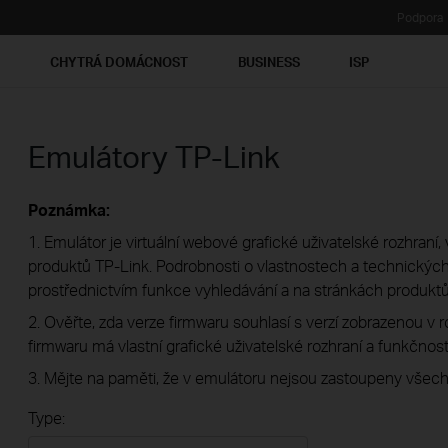
Podpora
Ť
CHYTRÁ DOMÁCNOST
BUSINESS
ISP
Emulátory TP-Link
Poznámka:
1. Emulátor je virtuální webové grafické uživatelské rozhran
produktů TP-Link. Podrobnosti o vlastnostech a technických 
prostřednictvím funkce vyhledávání a na stránkách produktů
2. Ověřte, zda verze firmwaru souhlasí s verzí zobrazenou v 
firmwaru má vlastní grafické uživatelské rozhraní a funkčnost
3. Mějte na paměti, že v emulátoru nejsou zastoupeny všech
Type: