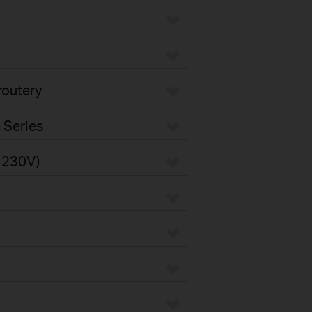
routery
 Series
s 230V)