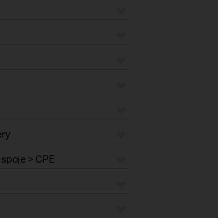
ery
 spoje > CPE