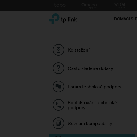
Click
to
TP-Link, Reliably Smart
skip
DOMÁCÍ SÍ
the
navigation
bar
Ke stažení
Často kladené dotazy
Forum technické podpory
Kontaktování technické
podpory
Seznam kompatibility