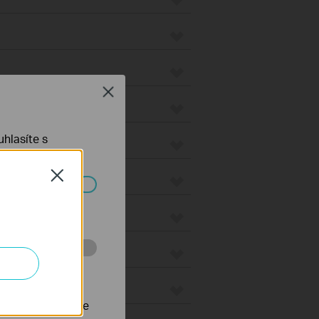
Close
s
hlasíte s
Close
waye
ch systémech
eways
 stránkách za
nastavit, aby se