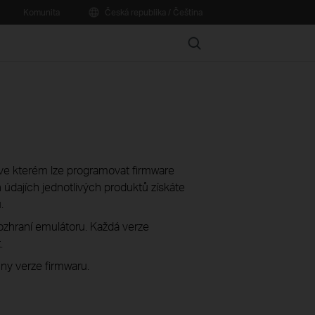
Komunita
Česká republika / Čeština
Search
í, ve kterém lze programovat firmware
údajích jednotlivých produktů získáte
.
rozhraní emulátoru. Každá verze
.
ny verze firmwaru.