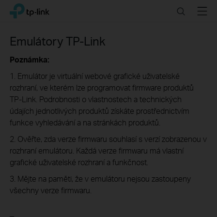
Click
Search
Menu
TP-Link, Reliably Smart
to
skip
the
Emulátory TP-Link
navigation
bar
Poznámka:
1. Emulátor je virtuální webové grafické uživatelské
rozhraní, ve kterém lze programovat firmware produktů
TP-Link. Podrobnosti o vlastnostech a technických
údajích jednotlivých produktů získáte prostřednictvím
funkce vyhledávání a na stránkách produktů.
2. Ověřte, zda verze firmwaru souhlasí s verzí zobrazenou v
rozhraní emulátoru. Každá verze firmwaru má vlastní
grafické uživatelské rozhraní a funkčnost.
3. Mějte na paměti, že v emulátoru nejsou zastoupeny
všechny verze firmwaru.