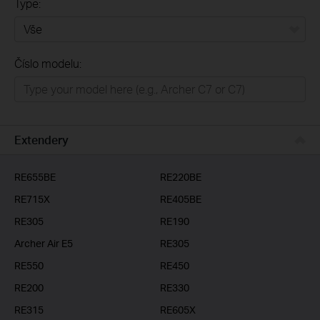
Type:
Vše
Číslo modelu:
Domácí síť
Chytrá domácnost
Business
Extendery
ISP
RE655BE
RE220BE
RE715X
RE405BE
RE305
RE190
Archer Air E5
RE305
RE550
RE450
RE200
RE330
RE315
RE605X