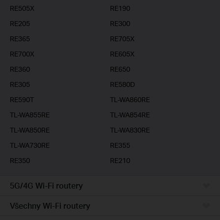
RE505X
RE190
RE205
RE300
RE365
RE705X
RE700X
RE605X
RE360
RE650
RE305
RE580D
RE590T
TL-WA860RE
TL-WA855RE
TL-WA854RE
TL-WA850RE
TL-WA830RE
TL-WA730RE
RE355
RE350
RE210
5G/4G Wi-Fi routery
Všechny Wi-Fi routery