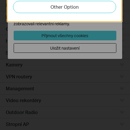
zlepšení a přizpůsobení jejich funkčnosti.
Integrated Gateways
Other Option
Marketingové soubory cookie mohou prostřednictvím
DSL Gateways
našich webových stránek nastavit, aby se vám
zobrazovali relevantní reklamy.
Cloud-Based
Přijmout všechny cookies
Hardware
Uložit nastavení
Software
Kamery
VPN routery
Management
Video rekordéry
Outdoor Radio
Stropní AP