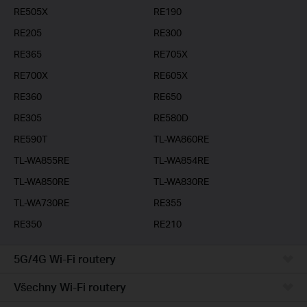
RE505X
RE190
RE205
RE300
RE365
RE705X
RE700X
RE605X
RE360
RE650
RE305
RE580D
RE590T
TL-WA860RE
TL-WA855RE
TL-WA854RE
TL-WA850RE
TL-WA830RE
TL-WA730RE
RE355
RE350
RE210
5G/4G Wi-Fi routery
Všechny Wi-Fi routery