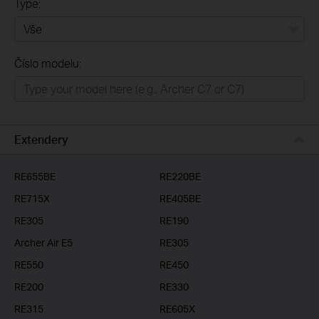
Type:
Vše
Číslo modelu:
Domácí síť
Chytrá domácnost
Business
Extendery
ISP
RE655BE
RE220BE
RE715X
RE405BE
RE305
RE190
Archer Air E5
RE305
RE550
RE450
RE200
RE330
RE315
RE605X