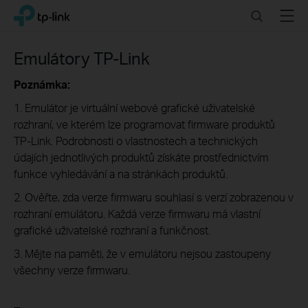
Click
Search
Menu
TP-Link, Reliably Smart
to
skip
the
Emulátory TP-Link
navigation
bar
Poznámka:
1. Emulátor je virtuální webové grafické uživatelské
rozhraní, ve kterém lze programovat firmware produktů
TP-Link. Podrobnosti o vlastnostech a technických
údajích jednotlivých produktů získáte prostřednictvím
funkce vyhledávání a na stránkách produktů.
2. Ověřte, zda verze firmwaru souhlasí s verzí zobrazenou v
rozhraní emulátoru. Každá verze firmwaru má vlastní
grafické uživatelské rozhraní a funkčnost.
3. Mějte na paměti, že v emulátoru nejsou zastoupeny
všechny verze firmwaru.