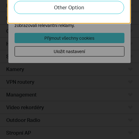
zlepšení a přizpůsobení jejich funkčnosti.
Integrated Gateways
Other Option
Marketingové soubory cookie mohou prostřednictvím
DSL Gateways
našich webových stránek nastavit, aby se vám
zobrazovali relevantní reklamy.
Cloud-Based
Přijmout všechny cookies
Hardware
Uložit nastavení
Software
Kamery
VPN routery
Management
Video rekordéry
Outdoor Radio
Stropní AP