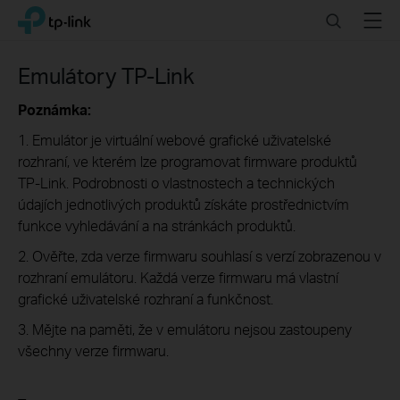
Click
Search
Menu
TP-Link, Reliably Smart
to
skip
the
Emulátory TP-Link
navigation
bar
Poznámka:
1. Emulátor je virtuální webové grafické uživatelské
rozhraní, ve kterém lze programovat firmware produktů
TP-Link. Podrobnosti o vlastnostech a technických
údajích jednotlivých produktů získáte prostřednictvím
funkce vyhledávání a na stránkách produktů.
2. Ověřte, zda verze firmwaru souhlasí s verzí zobrazenou v
rozhraní emulátoru. Každá verze firmwaru má vlastní
grafické uživatelské rozhraní a funkčnost.
3. Mějte na paměti, že v emulátoru nejsou zastoupeny
všechny verze firmwaru.