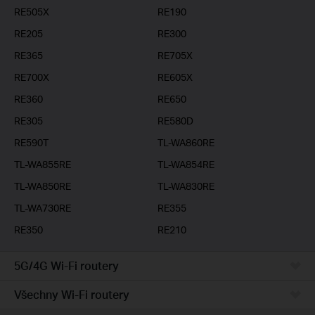
RE505X
RE190
RE205
RE300
RE365
RE705X
RE700X
RE605X
RE360
RE650
RE305
RE580D
RE590T
TL-WA860RE
TL-WA855RE
TL-WA854RE
TL-WA850RE
TL-WA830RE
TL-WA730RE
RE355
RE350
RE210
5G/4G Wi-Fi routery
Všechny Wi-Fi routery