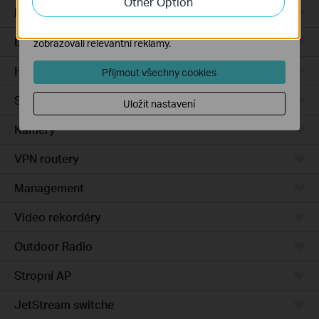
Other Option
Integrated Gateways
Marketingové soubory cookie mohou prostřednictvím
našich webových stránek nastavit, aby se vám
DSL Gateways
zobrazovali relevantní reklamy.
Hardware
Přijmout všechny cookies
Software
Uložit nastavení
Kamery
VPN routery
Management
Video rekordéry
Outdoor Radio
Stropní AP
JetStream switche