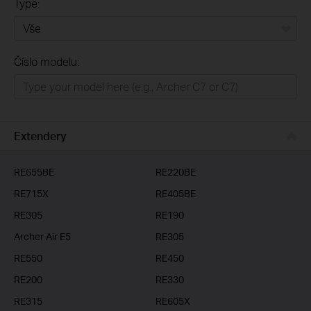
Type:
Vše
Číslo modelu:
Domácí síť
Chytrá domácnost
Business
Extendery
ISP
RE655BE
RE220BE
RE715X
RE405BE
RE305
RE190
Archer Air E5
RE305
RE550
RE450
RE200
RE330
RE315
RE605X