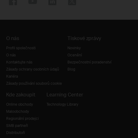
O nás
Tiskové zprávy
Profil společnosti
Novinky
O nás
Ocenění
Kontaktujte nás
Bezpečnostní poradenství
Zásady ochrany osobních údajů
Blog
Kariéra
Zásady používání souborů cookie
Kde zakoupit
Learning Center
Online obchody
Technology Library
Maloobchody
Regionální prodejci
SMB partneři
Distributoři