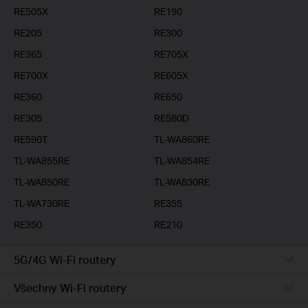
RE505X
RE190
RE205
RE300
RE365
RE705X
RE700X
RE605X
RE360
RE650
RE305
RE580D
RE590T
TL-WA860RE
TL-WA855RE
TL-WA854RE
TL-WA850RE
TL-WA830RE
TL-WA730RE
RE355
RE350
RE210
5G/4G Wi-Fi routery
Všechny Wi-Fi routery