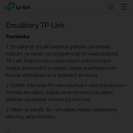
Click
Search
Menu
TP-Link, Reliably Smart
to
skip
the
Emulátory TP-Link
navigation
bar
Poznámka:
1. Emulátor je virtuální webové grafické uživatelské
rozhraní, ve kterém lze programovat firmware produktů
TP-Link. Podrobnosti o vlastnostech a technických
údajích jednotlivých produktů získáte prostřednictvím
funkce vyhledávání a na stránkách produktů.
2. Ověřte, zda verze firmwaru souhlasí s verzí zobrazenou v
rozhraní emulátoru. Každá verze firmwaru má vlastní
grafické uživatelské rozhraní a funkčnost.
3. Mějte na paměti, že v emulátoru nejsou zastoupeny
všechny verze firmwaru.