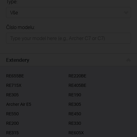
Type:
Vše
Číslo modelu:
Domácí síť
Chytrá domácnost
Business
Extendery
ISP
RE655BE
RE220BE
RE715X
RE405BE
RE305
RE190
Archer Air E5
RE305
RE550
RE450
RE200
RE330
RE315
RE605X