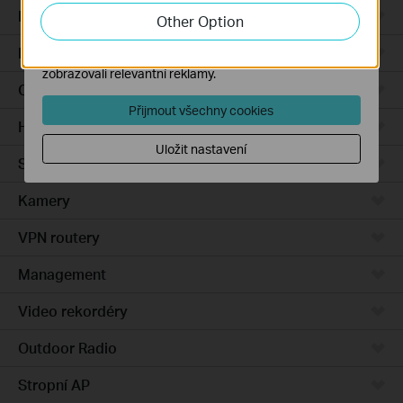
zlepšení a přizpůsobení jejich funkčnosti.
Integrated Gateways
Other Option
Marketingové soubory cookie mohou prostřednictvím
DSL Gateways
našich webových stránek nastavit, aby se vám
zobrazovali relevantní reklamy.
Cloud-Based
Přijmout všechny cookies
Hardware
Uložit nastavení
Software
Kamery
VPN routery
Management
Video rekordéry
Outdoor Radio
Stropní AP