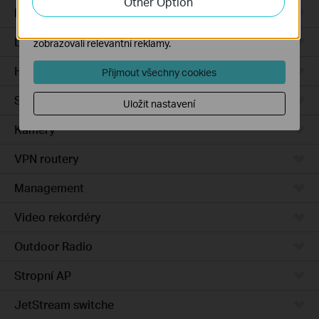
Other Option
Integrated Gateways
Marketingové soubory cookie mohou prostřednictvím
našich webových stránek nastavit, aby se vám
DSL Gateways
zobrazovali relevantní reklamy.
Hardware
Přijmout všechny cookies
Software
Uložit nastavení
Kamery
VPN routery
Management
Video rekordéry
Outdoor Radio
Stropní AP
JetStream switche