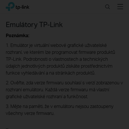
Click
Search
Menu
TP-Link, Reliably Smart
to
skip
the
Emulátory TP-Link
navigation
bar
Poznámka:
1. Emulátor je virtuální webové grafické uživatelské
rozhraní, ve kterém lze programovat firmware produktů
TP-Link. Podrobnosti o vlastnostech a technických
údajích jednotlivých produktů získáte prostřednictvím
funkce vyhledávání a na stránkách produktů.
2. Ověřte, zda verze firmwaru souhlasí s verzí zobrazenou v
rozhraní emulátoru. Každá verze firmwaru má vlastní
grafické uživatelské rozhraní a funkčnost.
3. Mějte na paměti, že v emulátoru nejsou zastoupeny
všechny verze firmwaru.