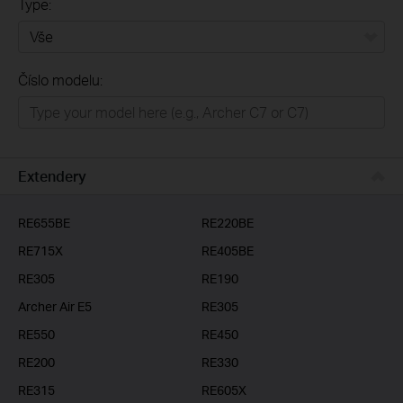
Type:
Vše
Číslo modelu:
Domácí síť
Chytrá domácnost
Business
Extendery
ISP
RE655BE
RE220BE
RE715X
RE405BE
RE305
RE190
Archer Air E5
RE305
RE550
RE450
RE200
RE330
RE315
RE605X