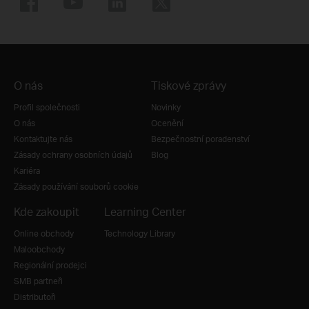
O nás
Tiskové zprávy
Profil společnosti
Novinky
O nás
Ocenění
Kontaktujte nás
Bezpečnostní poradenství
Zásady ochrany osobních údajů
Blog
Kariéra
Zásady používání souborů cookie
Kde zakoupit
Learning Center
Online obchody
Technology Library
Maloobchody
Regionální prodejci
SMB partneři
Distributoři