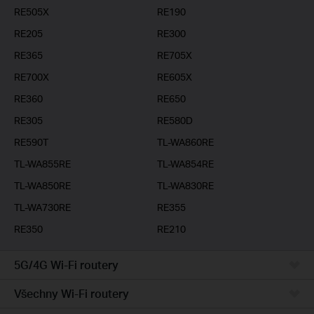
RE505X
RE190
RE205
RE300
RE365
RE705X
RE700X
RE605X
RE360
RE650
RE305
RE580D
RE590T
TL-WA860RE
TL-WA855RE
TL-WA854RE
TL-WA850RE
TL-WA830RE
TL-WA730RE
RE355
RE350
RE210
5G/4G Wi-Fi routery
Všechny Wi-Fi routery