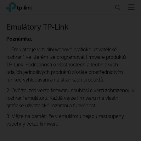
Click
Search
Menu
TP-Link, Reliably Smart
to
skip
the
Emulátory TP-Link
navigation
bar
Poznámka:
1. Emulátor je virtuální webové grafické uživatelské
rozhraní, ve kterém lze programovat firmware produktů
TP-Link. Podrobnosti o vlastnostech a technických
údajích jednotlivých produktů získáte prostřednictvím
funkce vyhledávání a na stránkách produktů.
2. Ověřte, zda verze firmwaru souhlasí s verzí zobrazenou v
rozhraní emulátoru. Každá verze firmwaru má vlastní
grafické uživatelské rozhraní a funkčnost.
3. Mějte na paměti, že v emulátoru nejsou zastoupeny
všechny verze firmwaru.