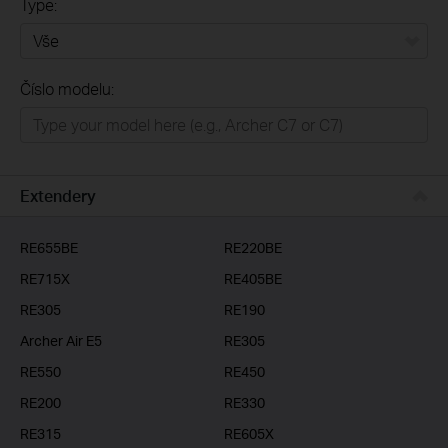
Type:
Vše
Číslo modelu:
Domácí síť
Chytrá domácnost
Business
Extendery
ISP
RE655BE
RE220BE
RE715X
RE405BE
RE305
RE190
Archer Air E5
RE305
RE550
RE450
RE200
RE330
RE315
RE605X