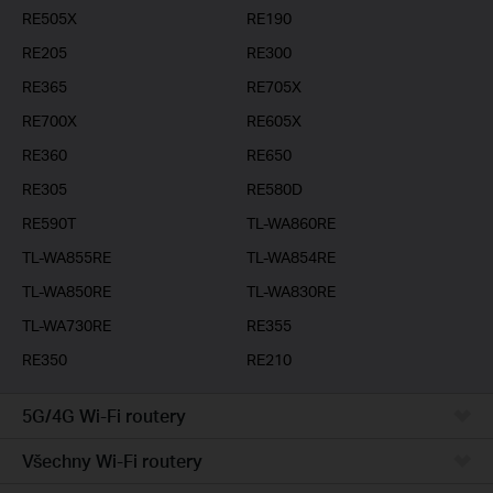
RE505X
RE190
RE205
RE300
RE365
RE705X
RE700X
RE605X
RE360
RE650
RE305
RE580D
RE590T
TL-WA860RE
TL-WA855RE
TL-WA854RE
TL-WA850RE
TL-WA830RE
TL-WA730RE
RE355
RE350
RE210
5G/4G Wi-Fi routery
Všechny Wi-Fi routery