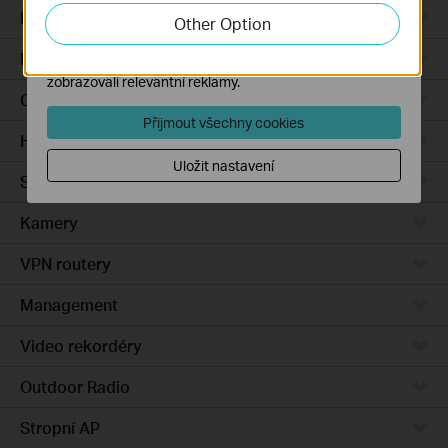
zlepšení a přizpůsobení jejich funkčnosti.
Integrated Gateways
Other Option
Marketingové soubory cookie mohou prostřednictvím
DSL Gateways
našich webových stránek nastavit, aby se vám
zobrazovali relevantní reklamy.
Cloud-Based
Přijmout všechny cookies
Hardware
Uložit nastavení
Software
Kamery
VPN routery
Management
Video rekordéry
Outdoor Radio
Stropní AP