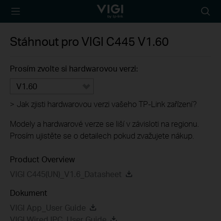
TP-Link, Reliably
Searc
Smart
icon
Stáhnout pro
VIGI C445
V1.60
Prosím zvolte si hardwarovou verzi:
V1.60
>
Jak zjisti hardwarovou verzi vašeho TP-Link zařízení?
Modely a hardwarové verze se liší v závisloti na regionu.
Prosím ujistěte se o detailech pokud zvažujete nákup.
Product Overview
VIGI C445(UN)_V1.6_Datasheet
Dokument
VIGI App_User Guide
VIGI Wired IPC_User Guide