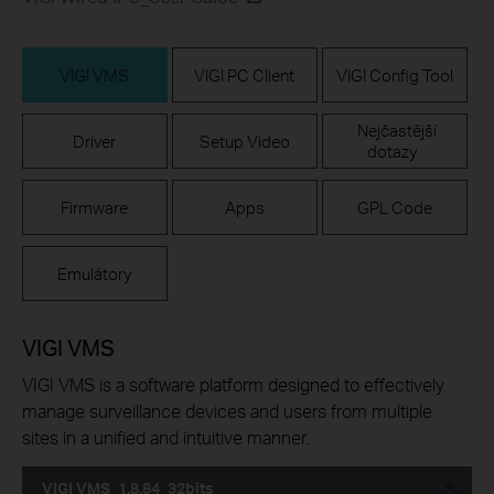
VIGI VMS
VIGI PC Client
VIGI Config Tool
Nejčastější
Driver
Setup Video
dotazy
Firmware
Apps
GPL Code
Emulátory
VIGI VMS
VIGI VMS is a software platform designed to effectively
manage surveillance devices and users from multiple
sites in a unified and intuitive manner.
VIGI VMS_1.8.84_32bits