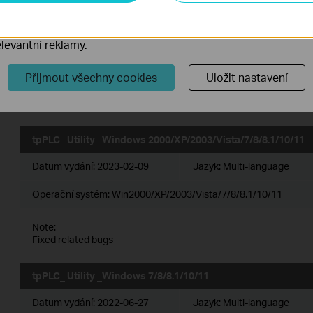
tpPLC_ Utility_Windows 2000/XP/2003/Vista/7/8/8.1/10/11
přizpůsobení jejich funkčnosti.
ory cookie mohou prostřednictvím našich webových stránek 
Datum vydání:
2024-01-24
Jazyk:
Multi-language
levantní reklamy.
Operační systém: Win2000/XP/2003/Vista/7/8/8.1/10/11
Přijmout všechny cookies
Uložit nastavení
Note:
Fixed related bugs.
tpPLC_ Utility _Windows 2000/XP/2003/Vista/7/8/8.1/10/11
Datum vydání:
2023-02-09
Jazyk:
Multi-language
Operační systém: Win2000/XP/2003/Vista/7/8/8.1/10/11
Note:
Fixed related bugs
tpPLC_ Utility _Windows 7/8/8.1/10/11
Datum vydání:
2022-06-27
Jazyk:
Multi-language