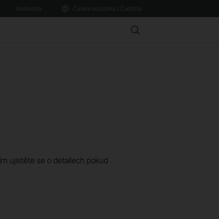
Komunita
Česká republika / Čeština
Search
sím ujistěte se o detailech pokud