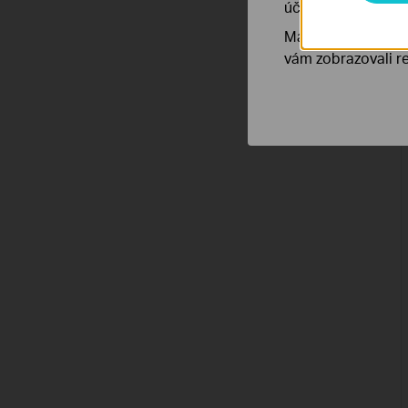
účelem zlepšení a 
Marketingové soub
vám zobrazovali re