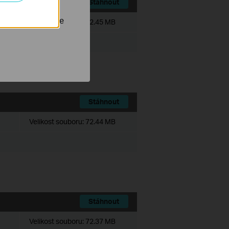
Stáhnout
nastavit, aby se
Velikost souboru:
72.45 MB
Stáhnout
Velikost souboru:
72.44 MB
Stáhnout
Velikost souboru:
72.37 MB