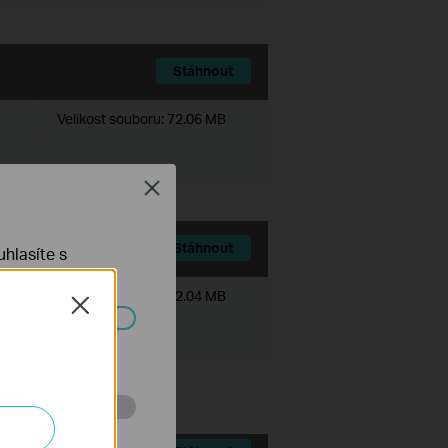
Stáhnout
Velikost souboru:
72.06 MB
Close
Stáhnout
hlasíte s
Velikost souboru:
72.04 MB
Close
ch systémech
 stránkách za