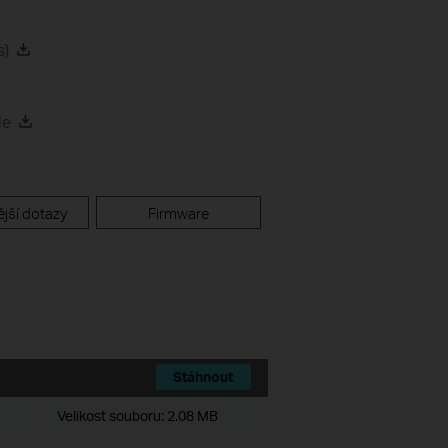
s)
de
jší dotazy
Firmware
Stáhnout
Velikost souboru:
2.08 MB