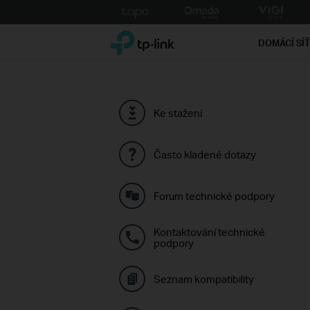
Click
to
TP-Link, Reliably Smart
skip
DOMÁCÍ SÍ
the
navigation
bar
Ke stažení
Často kladené dotazy
Forum technické podpory
Kontaktování technické
podpory
Seznam kompatibility