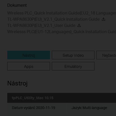
Dokument
Wireless PLC_Quick Installation Guide(EU2_18 Language
TL-WPA8630P(EU)_V2.1_Quick Installation Guide
TL-WPA8630P(EU)_V2.1_User Guide
Wirelesss PLC(EU1-12Languages)_Quick Installation Gui
Nástroj
Setup Video
Nejčastě
Apps
Emulátory
Nástroj
tpPLC_Utility_Mac 10.15
Datum vydání:
2020-11-19
Jazyk:
Multi-language