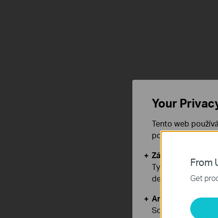
Your Privac
Tento web používá
používáním našich
Základní cookies
From U
Tyto cookies jsou
Get prod
deaktivovat.
Analytické a mar
Soubory cookie pr