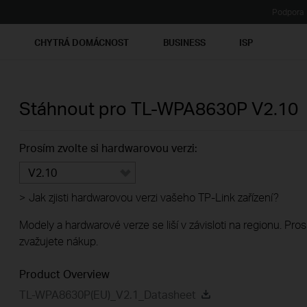
Podpora
Ť
CHYTRÁ DOMÁCNOST
BUSINESS
ISP
Stáhnout pro
TL-WPA8630P
V2.10
Prosím zvolte si hardwarovou verzi:
V2.10
>
Jak zjisti hardwarovou verzi vašeho TP-Link zařízení?
Modely a hardwarové verze se liší v závisloti na regionu. Pro
zvažujete nákup.
Product Overview
TL-WPA8630P(EU)_V2.1_Datasheet