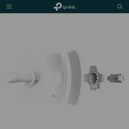
TP-Link,
Searc
Reliably
icon
Smart