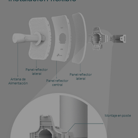
Panel reflector
lateral
Panel reflector
lateral
Antena de
Panel reflector
Alimentación
central
Montaje en poste