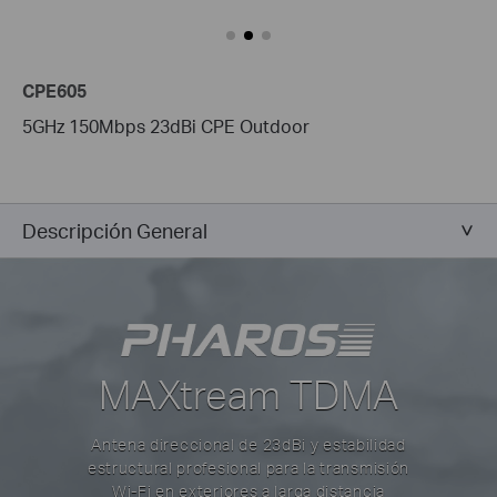
CPE605
5GHz 150Mbps 23dBi CPE Outdoor
Descripción General
MAXtream TDMA
Antena direccional de 23dBi y estabilidad
estructural profesional para la transmisión
Wi-Fi en exteriores a larga distancia