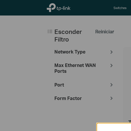
TP-Link, Reliably Smart
Switches
Esconder
Reiniciar
Filtro
Network Type
Max Ethernet WAN
Ports
Port
Form Factor
R