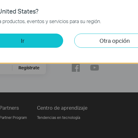
e carga
de carga
nited States?
productos, eventos y servicios para su región.
Ir
Otra opción
Síguenos
Regístrate
Partners
Centro de aprendizaje
Partner Program
Tendencias en tecnología