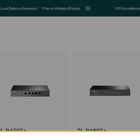
Load Balance Gateways
Pharos Wireless Bridges
VIGI Surveillanc
TL-R470T+
TL-R480T+
outer de banda ancha con balanceo
Router de banda ancha con balance