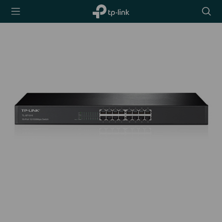
TP-Link,
Searc
Reliably
icon
Smart