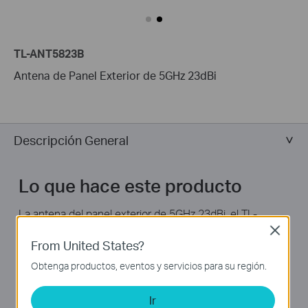
TL-ANT5823B
Antena de Panel Exterior de 5GHz 23dBi
Descripción General
Lo que hace este producto
La antena del panel exterior de 5GHz 23dBi, el TL-
ANT5823B es ideal para usarse en el exterior
Close
From United States?
conectando sus puntos / routers de acceso inalámbrico
que operan en una banda menos saturada de 5GHz,
Obtenga productos, eventos y servicios para su región.
puede ser usada para una conexión punto a punto de
larga distancia, proporcionándole conexiones
Ir