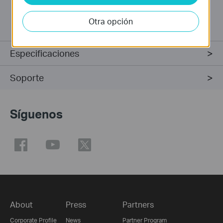
inalámbricas estables. Es muy fácil de usar, no se
requiere configuración o instalación de software.
Otra opción
Especificaciones
Soporte
Síguenos
About
Press
Partners
Corporate Profile
News
Partner Program