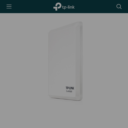
TP-Link,
Searc
Reliably
icon
Smart