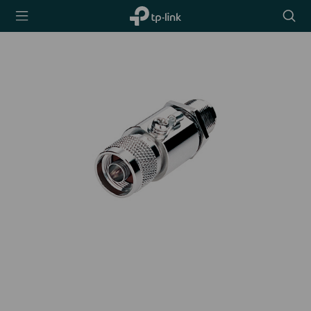
TP-Link,
Searc
Reliably
icon
Smart