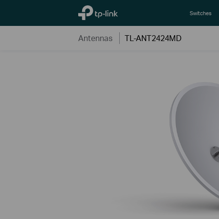
TP-Link, Reliably Smart
Switches
Antennas
TL-ANT2424MD