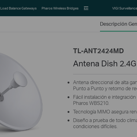
Load Balance Gateways
Pharos Wireless Bridges
VIGI Surveillanc
Descripción Gen
TL-ANT2424MD
Antena Dish 2.4
Antena direccional de alta ga
Punto a Punto y retorno de re
Fácil instalación e integració
Pharos WBS210.
Tecnología MIMO asegura ren
Diseño a prueba de todo clim
condiciones difíciles.