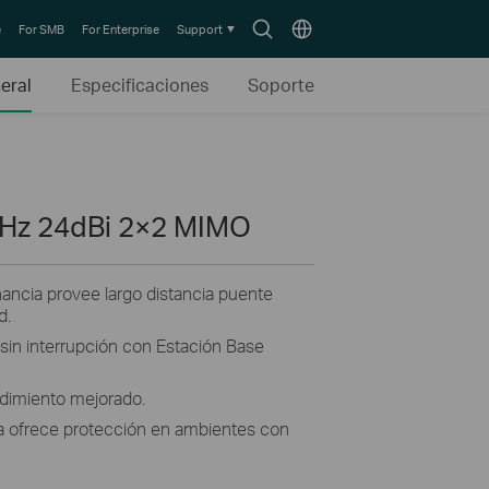
Search
Choose
e
For SMB
For Enterprise
Support
icon
location
eral
Especificaciones
Soporte
GHz 24dBi 2×2 MIMO
nancia provee largo distancia puente
d.
n sin interrupción con Estación Base
dimiento mejorado.
a ofrece protección en ambientes con