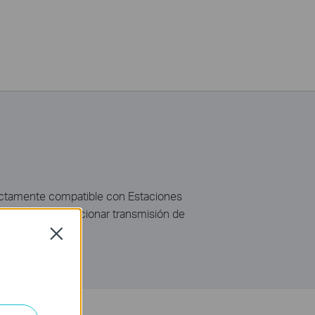
fectamente compatible con Estaciones
ción para proporcionar transmisión de
Close