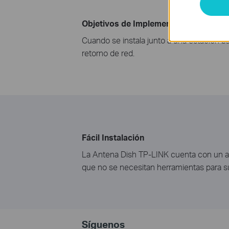
Objetivos de Implementación Común
Cuando se instala junto a una estación 
retorno de red.
Fácil Instalación
La Antena Dish TP-LINK cuenta con un ap
que no se necesitan herramientas para su
Síguenos