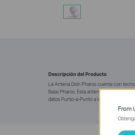
Descripción del Producto
La Antena Dish Pharos cuenta con tecnol
Base Pharos. Esta antena posee alta gana
datos Punto-a-Punto a larga distancia.
From U
Obtenga 