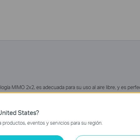
ogía MIMO 2x2, es adecuada para su uso al aire libre, y es per
ncia de transmisión direccional y representa una excelente solu
nited States?
productos, eventos y servicios para su región.