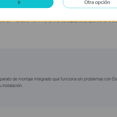
Ir
Otra opción
base de Pharos, el TL-ANT2424MD es capaz de proporcionar a lar
arato de montaje integrado que funciona sin problemas con Esta
 instalación.