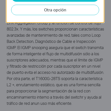
28TS soporta una línea completa de características
Otra opción
capa 2 , incluyendo etiqueta VLAN 802.1Q, Puerto de
Aislamiento, Duplicación de Puerto, STP / RSTP / MSTP,
Link Aggregation Group y la función de control de flujo
802.3x. Y más, los switches proporcionan características
avanzadas de mantenimiento de red, tales como Loop
Back Detection, Diagnóstico de Cable e Inspección
IGMP. El IGMP snooping asegura que el switch transmita
de forma inteligente el flujo de multidifusión sólo a los
suscriptores adecuados, mientras que el límite de IGMP
y filtrado de restricción por cada suscriptor en un nivel
de puerto evita el acceso no autorizado de multidifusión.
Por otra parte, el T1600G-28TS soporta la característica
L2 +, enrutamiento estático, que es una forma sencilla
para proporcionar la segmentación de la red con
encaminamiento interno a través del switchr y ayuda al
tráfico de red anun uso más eficiente.