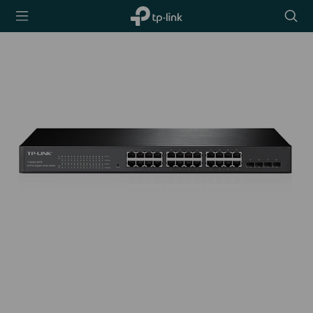
TP-Link,
Searc
Reliably
icon
Smart