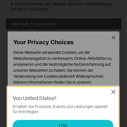
8. Mehrere Ebenen der Website optimiert, Unterstützung
von bis zu 10 Ebenen.
VIGI VMS_1.7.24_64bits
Datum der Veröffentlichung:
2024-11-28
Close
Your Privacy Choices
Sprache:
Mehrsprachig
Diese Webseite verwendet Cookies, um die
Dateigröße:
Websitenavigation zu verbessern, Online-Aktivitäten zu
530.77 MB
analysieren und die bestmögliche Nutzererfahrung auf
Betriebssystem: Windows 7/10/11/Server 2008 64bits
unseren Webseiten zu haben. Sie können der
Verwendung von Cookies jederzeit Widersprechen.
Nähere Informationen finden Sie in unseren
Neue Funktionen und Verbesserungen:
1. Optimiertes Wiedergabemodul.
Datenschutzhinweisen
.
Close
2. Unterstützung für benutzerdefinierte
Von United States?
Notwendige Cookies
Benachrichtigungen hinzugefügt.
3. Optimiertes Geräteverwaltungsmodul.
Diese Cookies sind zur Funktion der Website
Erhalten Sie Produkte, Events und Leistungen speziell
4. Optimiertes Gerätekarten- und Design-Tool-Modul.
erforderlich und können in Ihren Systemen nicht
für Ihre Region
5. Unterstützung für das Modul Gerätewartung und
deaktiviert werden.
Gerätewartungsverlauf hinzugefügt.
6. Unterstützung für die 2FA-Anmeldeauthentifizierung mit
LOS
Analyse- und Marketing-Cookies